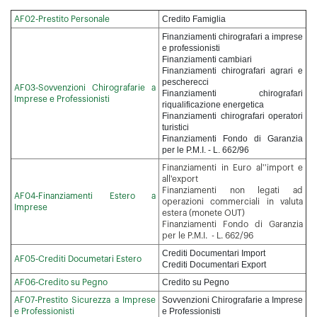
Credito Famiglia
AF02-Prestito Personale
Finanziamenti chirografari a imprese
e professionisti
Finanziamenti cambiari
Finanziamenti chirografari agrari e
pescherecci
AF03-Sovvenzioni Chirografarie a
Finanziamenti chirografari
Imprese e Professionisti
riqualificazione energetica
Finanziamenti chirografari operatori
turistici
Finanziamenti Fondo di Garanzia
per le P.M.I. - L. 662/96
Finanziamenti in Euro al''import e
all'export
Finanziamenti non legati ad
AF04-Finanziamenti Estero a
operazioni commerciali in valuta
Imprese
estera (monete OUT)
Finanziamenti Fondo di Garanzia
per le P.M.I. - L. 662/96
Crediti Documentari Import
AF05-Crediti Documetari Estero
Crediti Documentari Export
Credito su Pegno
AF06-Credito su Pegno
Sovvenzioni Chirografarie a Imprese
AF07-Prestito Sicurezza a Imprese
e Professionisti
e Professionisti