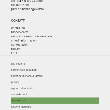
altri servizi alle aziende
assicurazioni
pnrr e finanza agevolata
CONTATTI
centralino
blocco carte
assistenza servizi online e pos
chiedi informazioni
contestazioni
reclami
FAQ
dati societari
normativa e documenti
nuova definizione di default
privacy
rapporti dormienti
contestazioni
trasparenza
fondo di garanzia