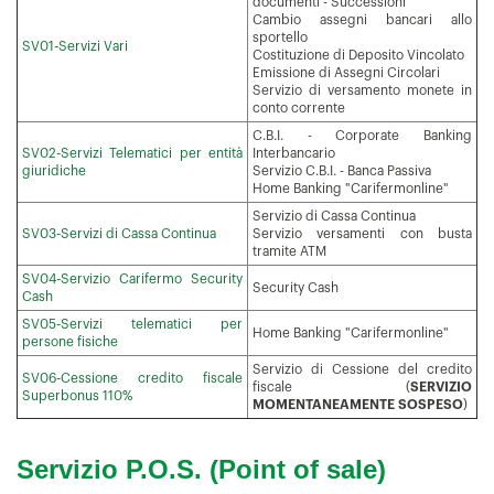
documenti - Successioni
Cambio assegni bancari allo
sportello
SV01-Servizi Vari
Costituzione di Deposito Vincolato
Emissione di Assegni Circolari
Servizio di versamento monete in
conto corrente
C.B.I. - Corporate Banking
SV02-Servizi Telematici per entità
Interbancario
giuridiche
Servizio C.B.I. - Banca Passiva
Home Banking "Carifermonline"
Servizio di Cassa Continua
SV03-Servizi di Cassa Continua
Servizio versamenti con busta
tramite ATM
SV04-Servizio Carifermo Security
Security Cash
Cash
SV05-Servizi telematici per
Home Banking "Carifermonline"
persone fisiche
Servizio di Cessione del credito
SV06-Cessione credito fiscale
fiscale (
SERVIZIO
Superbonus 110%
MOMENTANEAMENTE SOSPESO
)
Servizio P.O.S. (Point of sale)