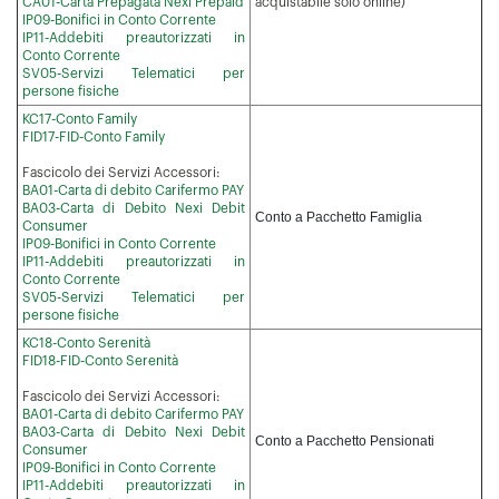
CA01-Carta Prepagata Nexi Prepaid
acquistabile solo online)
IP09-Bonifici in Conto Corrente
IP11-Addebiti preautorizzati in
Conto Corrente
SV05-Servizi Telematici per
persone fisiche
KC17-Conto Family
FID17-FID-Conto Family
Fascicolo dei Servizi Accessori:
BA01-Carta di debito Carifermo PAY
BA03-Carta di Debito Nexi Debit
Conto a Pacchetto Famiglia
Consumer
IP09-Bonifici in Conto Corrente
IP11-Addebiti preautorizzati in
Conto Corrente
SV05-Servizi Telematici per
persone fisiche
KC18-Conto Serenità
FID18-FID-Conto Serenità
Fascicolo dei Servizi Accessori:
BA01-Carta di debito Carifermo PAY
BA03-Carta di Debito Nexi Debit
Conto a Pacchetto Pensionati
Consumer
IP09-Bonifici in Conto Corrente
IP11-Addebiti preautorizzati in