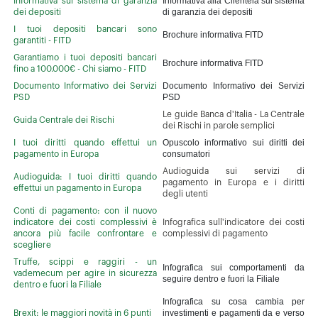
Informativa alla Clientela sul sistema
Informativa sul sistema di garanzia
di garanzia dei depositi
dei depositi
I tuoi depositi bancari sono
Brochure informativa FITD
garantiti - FITD
Garantiamo i tuoi depositi bancari
Brochure informativa FITD
fino a 100.000€ - Chi siamo - FITD
Documento Informativo dei Servizi
Documento Informativo dei Servizi
PSD
PSD
Le guide Banca d'Italia - La Centrale
Guida Centrale dei Rischi
dei Rischi in parole semplici
Opuscolo informativo sui diritti dei
I tuoi diritti quando effettui un
consumatori
pagamento in Europa
Audioguida sui servizi di
Audioguida: I tuoi diritti quando
pagamento in Europa e i diritti
effettui un pagamento in Europa
degli utenti
Conti di pagamento: con il nuovo
indicatore dei costi complessivi è
Infografica sull'indicatore dei costi
ancora più facile confrontare e
complessivi di pagamento
scegliere
Truffe, scippi e raggiri - un
Infografica sui comportamenti da
vademecum per agire in sicurezza
seguire dentro e fuori la Filiale
dentro e fuori la Filiale
Infografica su cosa cambia per
investimenti e pagamenti da e verso
Brexit: le maggiori novità in 6 punti