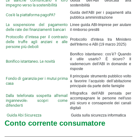
Guida dell'ABI dedicata alla
Le Banche comunicano il loro
sostenibilità
impegno verso la sostenibilità
Guida dell'ABI per i pagamenti alla
Cos'è la piattaforma pagoPA?
pubblica amministrazione
Linee guida ABI-Imprese per aiutare
La sospensione del pagamento
il rimborso prestiti
delle rate dei finanziamenti bancari
Protocollo d'intesa per il contrasto
Protocollo d'intesa tra Ministero
delle truffe agli anziani e alle
dell'Interno e ABI (19 marzo 2025)
persone più deboli
Bonifico istantaneo: cos’è? Quando
è utile usarlo? È sicuro? Il
Bonifico istantaneo. Le novità
vademecum dell'ABI in domande e
risposte
Il principale strumento pubblico volto
Fondo di garanzia per i mutui prima
a favorire l’acquisto dell’abitazione
casa
principale da parte delle famiglie
Infografica dell'ABI pensata per
Dalla telefonata sospetta all'email
accompagnare le persone nell'uso
ingannevole: scopri come
più sicuro e consapevole dei canali
difenderti
digitali
Guida sulla sicurezza informatica
Guida Abi Sicurezza
Conto corrente consumatore