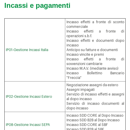
Incassi e pagamenti
Incasso effetti a fronte di sconto
commerciale
Incasso effetti a fronte di
operazioni s.b.f.
Incasso effetti e documenti dopo
incasso
IP01-Gestione Incassi Italia
Anticipo su fatture e documenti
Incasso vincite e premi
Incasso effetti a fronte di
sovvenzioni cambiarie
Incasso M.A.V. (mediante avviso)
Incasso Bollettino Bancario
"Freccia"
Negoziazione assegni da estero
Assegni impagati
Servizio di incasso effetti e assegni
IP02-Gestione Incassi Estero
al dopo incasso
Servizio di incasso documenti al
dopo incasso
Incasso SDD CORE al Dopo Incasso
Incasso SDD B2B al Dopo Incasso
IP08-Gestione Incassi SEPA
Incasso SDD CORE al SBF
Incasso SDD B2B al SBF