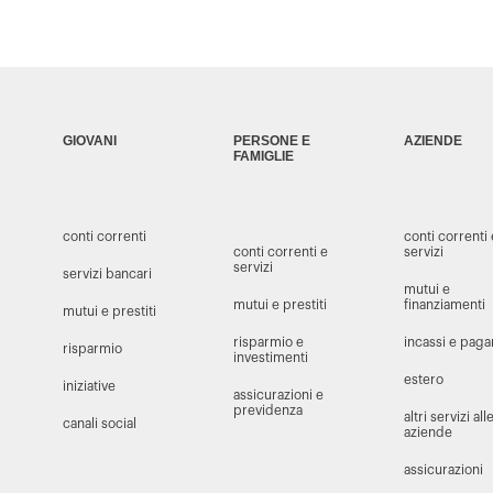
GIOVANI
PERSONE E
AZIENDE
FAMIGLIE
conti correnti
conti correnti
conti correnti e
servizi
servizi
servizi bancari
mutui e
mutui e prestiti
finanziamenti
mutui e prestiti
risparmio e
incassi e pag
risparmio
investimenti
estero
iniziative
assicurazioni e
previdenza
altri servizi all
canali social
aziende
assicurazioni