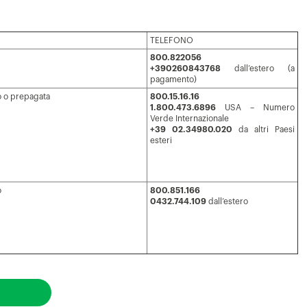
TELEFONO
800.822056
+390260843768
dall’estero (a
pagamento)
o o prepagata
800.15.16.16
1.800.473.6896
USA – Numero
Verde Internazionale
+39 02.34980.020
da altri Paesi
esteri
o
800.851.166
0432.744.109
dall’estero