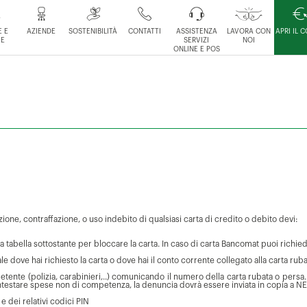
 E
AZIENDE
SOSTENIBILITÀ
CONTATTI
ASSISTENZA
LAVORA CON
APRI IL 
IE
SERVIZI
NOI
ONLINE E POS
azione, contraffazione, o uso indebito di qualsiasi carta di credito o debito devi:
la tabella sottostante per bloccare la carta. In caso di carta Bancomat puoi richied
le dove hai richiesto la carta o dove hai il conto corrente collegato alla carta rub
etente (polizia, carabinieri,..) comunicando il numero della carta rubata o pers
testare spese non di competenza, la denuncia dovrà essere inviata in copia a NEX
e dei relativi codici PIN