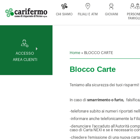
CHI SIAMO
FILIALI E ATM
GIOVANI
PERSONE
FAMIGL
Home
»
BLOCCO CARTE
ACCESSO
AREA CLIENTI
Blocco Carte
Teniamo alla sicurezza dei tuoi risparmi!
In caso di
smarrimento o furto,
falsific
-telefonare subito ai numeri riportati nel
-informare anche telefonicamente la Filia
-denunciare l’accaduto all’Autorità comp
caso di Carta NEXI e se è necessario con
-chiedere l’emissione di una nuova carta 