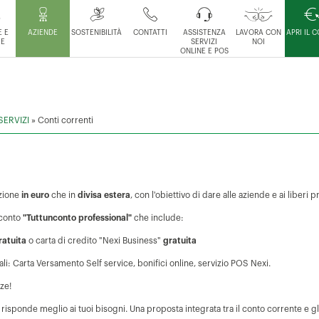
 E
AZIENDE
SOSTENIBILITÀ
CONTATTI
ASSISTENZA
LAVORA CON
APRI IL 
IE
SERVIZI
NOI
ONLINE E POS
SERVIZI
»
Conti correnti
pzione
in euro
che in
divisa estera
, con l'obiettivo di dare alle aziende e ai liberi 
 conto
"Tuttunconto professional"
che include:
ratuita
o carta di credito "Nexi Business"
gratuita
quali: Carta Versamento Self service, bonifici online, servizio POS Nexi.
nze!
risponde meglio ai tuoi bisogni. Una proposta integrata tra il conto corrente e gli 