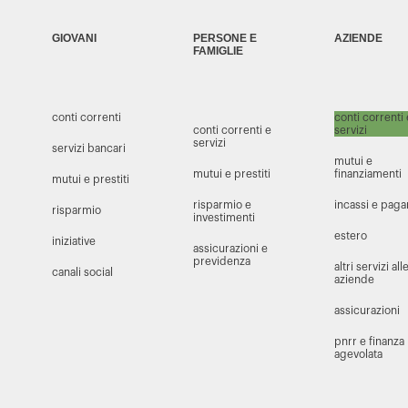
GIOVANI
PERSONE E
AZIENDE
FAMIGLIE
conti correnti
conti correnti
conti correnti e
servizi
servizi
servizi bancari
mutui e
mutui e prestiti
finanziamenti
mutui e prestiti
risparmio e
incassi e pag
risparmio
investimenti
estero
iniziative
assicurazioni e
previdenza
altri servizi all
canali social
aziende
assicurazioni
pnrr e finanza
agevolata