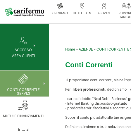
CHI SIAMO
FILIALI E ATM
GIOVANI
PERSONE
FAMIGL
Home
»
AZIENDE
»
CONTI CORRENTI E 
ACCESSO
AREA CLIENTI
Conti Correnti
Ti proponiamo conti correnti, sia nell’o
Per i
liberi professionisti
, dedichiamo il
CONTI CORRENTI E
SERVIZI
- carta di debito “Nexi Debit Business”
g
- Internet Banking dispositivo
gratuito
- prodotti/servizi facoltativi e scontati 
MUTUI E FINANZIAMENTI
Scopri il conto più adatto alle tue esige
Definiamo, insieme a te, la soluzione che 