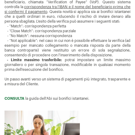
beneficiario, chiamata “Verification of Payee” (VoP). Questo sistema
controlla la
corrispondenza tra l’IBAN e il nome del beneficiario prima che
si confermi il pagamento
. Questa novità si applica sia ai bonifici istantanei
che a quelli ordinari in euro, riducendo il rischio di inviare denaro alla
persona sbagliata. L'esito della verifica può assumere i seguenti stati:
- “Match”: corrispondenza perfetta
- “Close Match”: corrispondenza parziale
- “No Match”: nessuna corrispondenza
- “Not applicable”: nel caso in cui non è possibile effettuare la verifica (ad
esempio per mancato collegamento o mancata risposta da parte della
banca controparte) viene restituito un errore di sola segnalazione,
consentendo di procedere con l'inserimento della disposizione.
- Limite massimo trasferibile:
potrai impostare un limite massimo
giornaliero o per singola transazione, modificabile in qualsiasi momento
prima dell’esecuzione del bonifico.
Un passo avanti verso un sistema di pagamenti più integrato, trasparente e
a misura del Cliente.
CONSULTA
la guida dell'Abi sui bonifici istantanei.