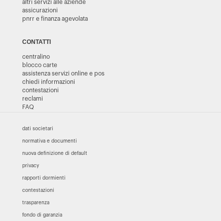
altri servizi alle aziende
assicurazioni
pnrr e finanza agevolata
CONTATTI
centralino
blocco carte
assistenza servizi online e pos
chiedi informazioni
contestazioni
reclami
FAQ
dati societari
normativa e documenti
nuova definizione di default
privacy
rapporti dormienti
contestazioni
trasparenza
fondo di garanzia