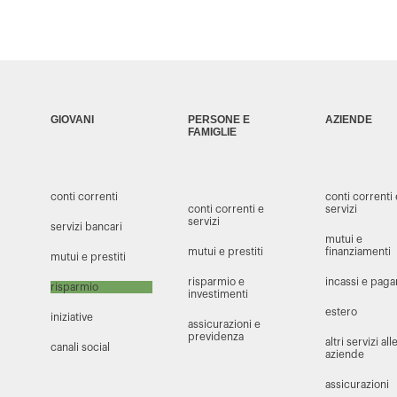
GIOVANI
PERSONE E
AZIENDE
FAMIGLIE
conti correnti
conti correnti
conti correnti e
servizi
servizi
servizi bancari
mutui e
mutui e prestiti
finanziamenti
mutui e prestiti
risparmio e
incassi e pag
risparmio
investimenti
estero
iniziative
assicurazioni e
previdenza
altri servizi all
canali social
aziende
assicurazioni