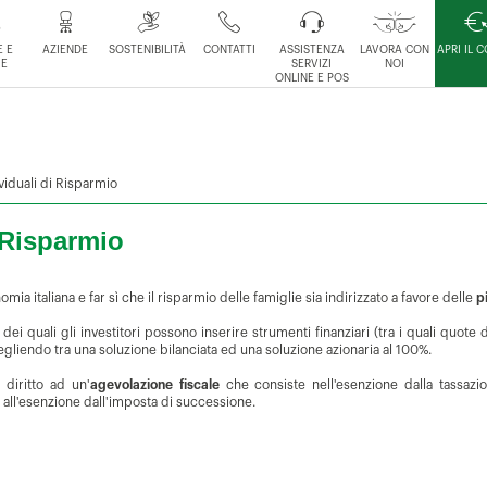
 E
AZIENDE
SOSTENIBILITÀ
CONTATTI
ASSISTENZA
LAVORA CON
APRI IL 
IE
SERVIZI
NOI
ONLINE E POS
ividuali di Risparmio
i Risparmio
ia italiana e far sì che il risparmio delle famiglie sia indirizzato a favore delle
p
o dei quali gli investitori possono inserire strumenti finanziari (tra i quali quo
liendo tra una soluzione bilanciata ed una soluzione azionaria al 100%.
diritto ad un'
agevolazione fiscale
che consiste nell'esenzione dalla tassazion
e all'esenzione dall'imposta di successione.