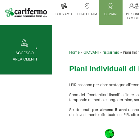
CHI SIAMO
FILIALI E ATM
GIOVANI
PERSONE
FAMIGL
Home
»
GIOVANI
»
risparmio
»
Piani Ind
ACCESSO
AREA CLIENTI
Piani Individuali d
I PIR nascono per dare sostegno all'econom
Sono dei "contenitori fiscali" all'intern
temporale di medio e lungo termine, sceg
Se detenuti
per almeno 5 anni
danno 
dall’investimento effettuato nel PIR, oltr