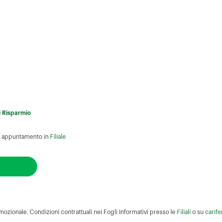
di Risparmio
 un appuntamento in
Filiale
mozionale. Condizioni contrattuali nei Fogli Informativi presso le
Filiali
o su
carife