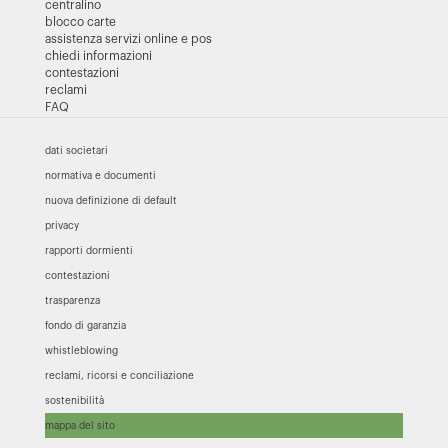
centralino
blocco carte
assistenza servizi online e pos
chiedi informazioni
contestazioni
reclami
FAQ
dati societari
normativa e documenti
nuova definizione di default
privacy
rapporti dormienti
contestazioni
trasparenza
fondo di garanzia
whistleblowing
reclami, ricorsi e conciliazione
sostenibilità
mappa del sito