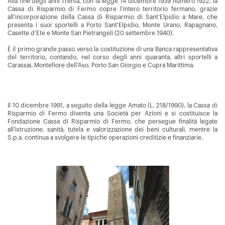
Alla fine degli anni Trenta, con la legge 14 dicembre 1939 numero 1922, la
Cassa di Risparmio di Fermo copre l’intero territorio fermano, grazie
all’incorporazione della Cassa di Risparmio di Sant’Elpidio a Mare, che
presenta i suoi sportelli a Porto Sant’Elpidio, Monte Urano, Rapagnano,
Casette d’Ete e Monte San Pietrangeli (20 settembre 1940).
È il primo grande passo verso la costituzione di una Banca rappresentativa
del territorio, contando, nel corso degli anni quaranta, altri sportelli a
Carassai, Montefiore dell’Aso, Porto San Giorgio e Cupra Marittima.
Il 10 dicembre 1991, a seguito della legge Amato (L. 218/1990), la Cassa di
Risparmio di Fermo diventa una Società per Azioni e si costituisce la
Fondazione Cassa di Risparmio di Fermo, che persegue finalità legate
all’istruzione, sanità, tutela e valorizzazione dei beni culturali, mentre la
S.p.a. continua a svolgere le tipiche operazioni creditizie e finanziarie.