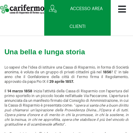
ACCESSO AREA
CLIENTI
Una bella e lunga storia
Lo sapevi che l
'idea di istituire una Cassa di Risparmio, in forma di Società
anonima, è voluta da un gruppo di privati cittadini già nel
1856
? E' in tale
anno che il Gonfaloniere della città di Fermo firma il Regolamento,
approvato da papa Pio IX il
29 aprile 1857.
Il
14 marzo 1858
inizia l'attività della Cassa di Risparmio con l'apertura del
primo sportello in un piccolo locale nell’attuale Via Paccarone. L’apertura è
annunciata da un manifesto firmato dal Consiglio di Amministrazione, in cui
la Cassa di Risparmio è presentata come: “
opera sì santa che a buon diritto
può chiamarsi un’ispirazione della Provvidenza Divina…l’Opera è di tutti.
Opera piena d'onore e di merito in chi la promosse, in chi la sostiene, in
chi la insinua, in chi ne approfitta, opera che stabilisce il più bel vincolo di
gratitudine e di scambievole affetto
”.