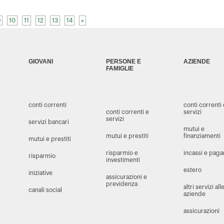
9
10
11
12
13
14
»
GIOVANI
PERSONE E
AZIENDE
FAMIGLIE
conti correnti
conti correnti
conti correnti e
servizi
servizi
servizi bancari
mutui e
mutui e prestiti
finanziamenti
mutui e prestiti
risparmio e
incassi e pag
risparmio
investimenti
estero
iniziative
assicurazioni e
previdenza
altri servizi all
canali social
aziende
assicurazioni