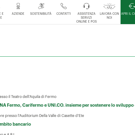
 E
AZIENDE
SOSTENIBILITÀ
CONTATTI
ASSISTENZA
LAVORA CON
APRI IL 
IE
SERVIZI
NOI
ONLINE E POS
sso il Teatro dell’Aquila di Fermo
CNA Fermo, Carifermo e UNI.CO. insieme per sostenere lo sviluppo
re presso l'Auditorium Della Valle di Casette d'Ete
 ambito bancario
o e A.B.I.