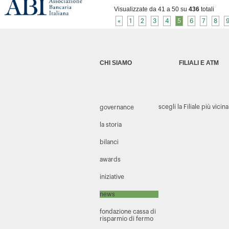
Visualizzate da 41 a 50 su
436
totali
«
1
2
3
4
5
6
7
8
CHI SIAMO
FILIALI E ATM
scegli la Filiale più vicina
governance
la storia
bilanci
awards
iniziative
news
fondazione cassa di
risparmio di fermo