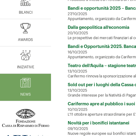
Bandi e opportunità 2025 – Banca 
BILANCI
27/10/2025
Appuntamento, organizzato da Carifermo
Dalla geopolitica all’economia
20/10/2025
Le prospettive dei mercati finanziari al
AWARDS
Bandi e Opportunità 2025. Banca d
16/10/2025
Appuntamento, organizzato da Carifermo
Teatro dell’Aquila – stagione te
INIZIATIVE
13/10/2025
Carifermo rinnova la sponsorizzazione al
Sold out per i luoghi della Cassa
13/10/2025
NEWS
Grande interesse per la Natività di Pagani
Carifermo apre al pubblico i suoi 
10/10/2025
L’11 ottobre aperture straordinarie per E’
Novità per i bonifici istantanei
09/10/2025
Nuove regole europee sui bonifici istant