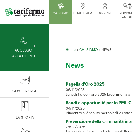
CHI SIAMO
FILIALI E ATM
GIOVANI
PERSONE
FAMIGL
Home
»
CHI SIAMO
»
NEWS
ACCESSO
AREA CLIENTI
News
Pagella d'Oro 2025
06/11/2025
GOVERNANCE
Lunedì 1 dicembre 2025 la cerimonia pre
Bandi e opportunità per le PMI: 
04/11/2025
L'incontro si è tenuto mercoledì 29 ottob
LA STORIA
Prevenzione della criminalità in
28/10/2025
Protocollo d'intesa tra Prefettura di Ferm