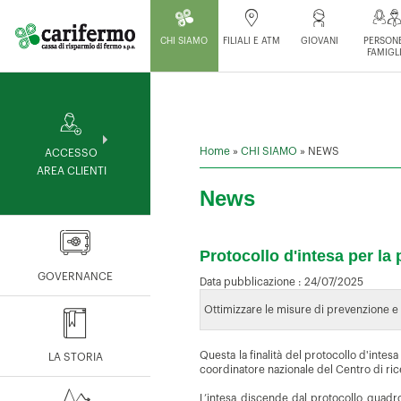
CHI SIAMO
FILIALI E ATM
GIOVANI
PERSONE
FAMIGL
Home
»
CHI SIAMO
»
NEWS
ACCESSO
AREA CLIENTI
News
Protocollo d'intesa per la 
GOVERNANCE
Data pubblicazione :
24/07/2025
Ottimizzare le misure di prevenzione e di
Questa la finalità del protocollo d'intesa
LA STORIA
coordinatore nazionale del Centro di rice
L’intesa discende dal
protocollo quadro 