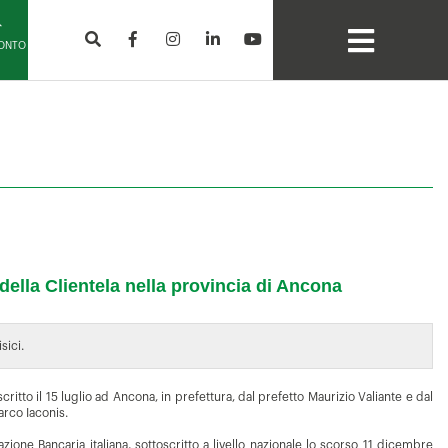
CONTO
 della Clientela nella provincia di Ancona
isici.
critto il 15 luglio ad Ancona, in prefettura, dal prefetto Maurizio Valiante e dal
arco Iaconis.
azione Bancaria italiana
, sottoscritto a livello nazionale lo scorso 11 dicembre