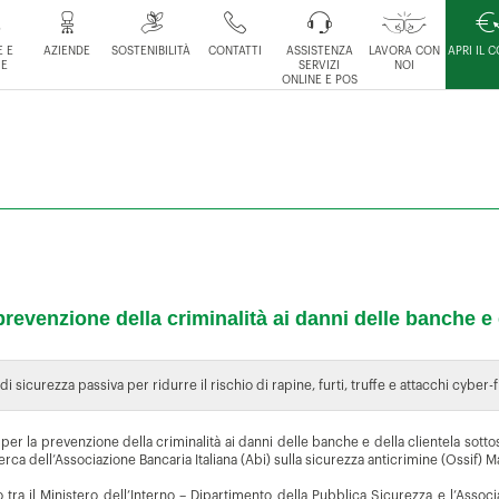
 E
AZIENDE
SOSTENIBILITÀ
CONTATTI
ASSISTENZA
LAVORA CON
APRI IL 
IE
SERVIZI
NOI
ONLINE E POS
prevenzione della criminalità ai danni delle banche e
 sicurezza passiva per ridurre il rischio di rapine, furti, truffe e attacchi cyber-f
 per la prevenzione della criminalità ai danni delle banche e della clientela sottos
rca dell’Associazione Bancaria Italiana (Abi) sulla sicurezza anticrimine (Ossif) M
tra il Ministero dell’Interno – Dipartimento della Pubblica Sicurezza e l’Associ