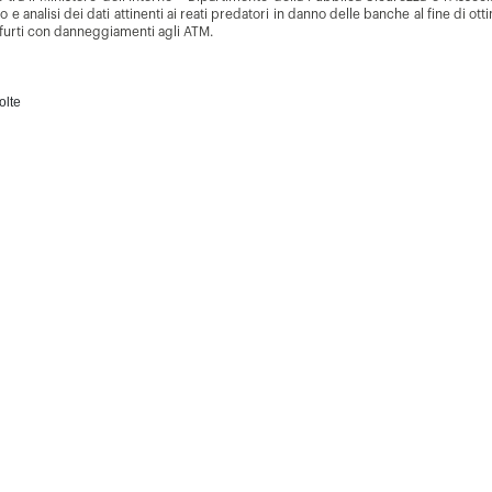
io
e analisi dei dati attinenti ai reati predatori in danno delle banche al fine di o
e furti con danneggiamenti agli ATM.
olte