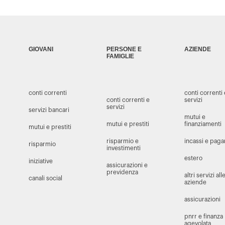
GIOVANI
PERSONE E
AZIENDE
FAMIGLIE
conti correnti
conti correnti
conti correnti e
servizi
servizi
servizi bancari
mutui e
mutui e prestiti
finanziamenti
mutui e prestiti
risparmio e
incassi e pag
risparmio
investimenti
estero
iniziative
assicurazioni e
previdenza
altri servizi all
canali social
aziende
assicurazioni
pnrr e finanza
agevolata