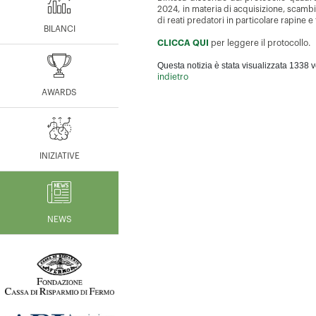
2024, in materia di acquisizione, scamb
di reati predatori in particolare rapine 
BILANCI
CLICCA QUI
per leggere il protocollo.
Questa notizia è stata visualizzata 1338 v
indietro
AWARDS
INIZIATIVE
NEWS