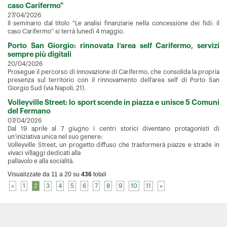
caso Carifermo"
27/04/2026
Il seminario dal titolo "Le analisi finanziarie nella concessione dei fidi: il
caso Carifermo” si terrà lunedì 4 maggio.
Porto San Giorgio: rinnovata l’area self Carifermo, servizi
sempre più digitali
20/04/2026
Prosegue il percorso di innovazione di Carifermo, che consolida la propria
presenza sul territorio con il rinnovamento dell’area self di Porto San
Giorgio Sud (via Napoli, 21).
Volleyville Street: lo sport scende in piazza e unisce 5 Comuni
del Fermano
07/04/2026
Dal 19 aprile al 7 giugno i centri storici diventano protagonisti di
un'iniziativa unica nel suo genere:
Volleyville Street, un progetto diffuso che trasformerà piazze e strade in
vivaci villaggi dedicati alla
pallavolo e alla socialità.
Visualizzate da 11 a 20 su
436
totali
«
1
2
3
4
5
6
7
8
9
10
11
»