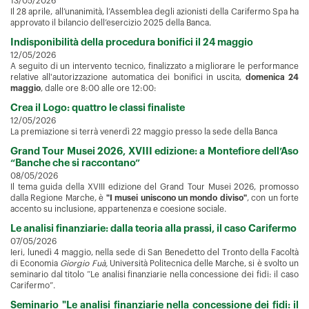
13/05/2026
Il 28 aprile, all’unanimità, l’Assemblea degli azionisti della Carifermo Spa ha
approvato il bilancio dell’esercizio 2025 della Banca.
Indisponibilità della procedura bonifici il 24 maggio
12/05/2026
A seguito di un intervento tecnico, finalizzato a migliorare le performance
relative all'autorizzazione automatica dei bonifici in uscita,
domenica 24
maggio
, dalle ore 8:00 alle ore 12:00:
Crea il Logo: quattro le classi finaliste
12/05/2026
La premiazione si terrà venerdì 22 maggio presso la sede della Banca
Grand Tour Musei 2026, XVIII edizione: a Montefiore dell’Aso
“Banche che si raccontano”
08/05/2026
Il tema guida della XVIII edizione del Grand Tour Musei 2026, promosso
dalla Regione Marche, è
"I musei uniscono un mondo diviso"
, con un forte
accento su inclusione, appartenenza e coesione sociale.
Le analisi finanziarie: dalla teoria alla prassi, il caso Carifermo
07/05/2026
Ieri, lunedì 4 maggio, nella sede di San Benedetto del Tronto della Facoltà
di Economia
Giorgio Fuà,
Università Politecnica delle Marche
, si è svolto un
seminario dal titolo “Le analisi finanziarie nella concessione dei fidi: il caso
Carifermo”.
Seminario "Le analisi finanziarie nella concessione dei fidi: il