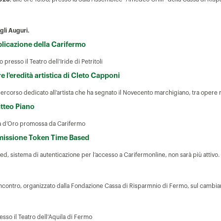
gli Auguri.
bblicazione della Carifermo
presso il Teatro dell’Iride di Petritoli
 l'eredità artistica di Cleto Capponi
 percorso dedicato all’artista che ha segnato il Novecento marchigiano, tra opere 
atteo Piano
lla d’Oro promossa da Carifermo
ismissione Token Time Based
, sistema di autenticazione per l’accesso a Carifermonline, non sarà più attivo.
l’incontro, organizzato dalla Fondazione Cassa di Risparmnio di Fermo, sul cambi
sso il Teatro dell’Aquila di Fermo