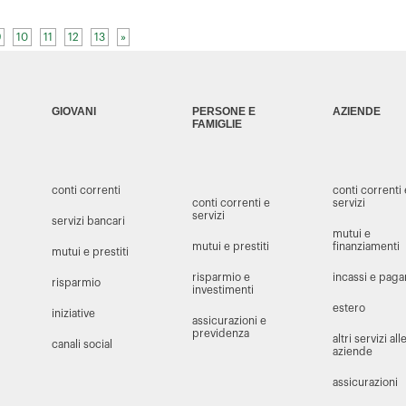
9
10
11
12
13
»
GIOVANI
PERSONE E
AZIENDE
FAMIGLIE
conti correnti
conti correnti
conti correnti e
servizi
servizi
servizi bancari
mutui e
mutui e prestiti
finanziamenti
mutui e prestiti
risparmio e
incassi e pag
risparmio
investimenti
estero
iniziative
assicurazioni e
previdenza
altri servizi all
canali social
aziende
assicurazioni