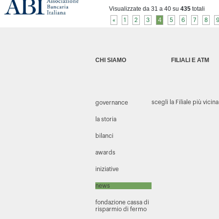
Visualizzate da 31 a 40 su
435
totali
«
1
2
3
4
5
6
7
8
CHI SIAMO
FILIALI E ATM
scegli la Filiale più vicina
governance
la storia
bilanci
awards
iniziative
news
fondazione cassa di
risparmio di fermo