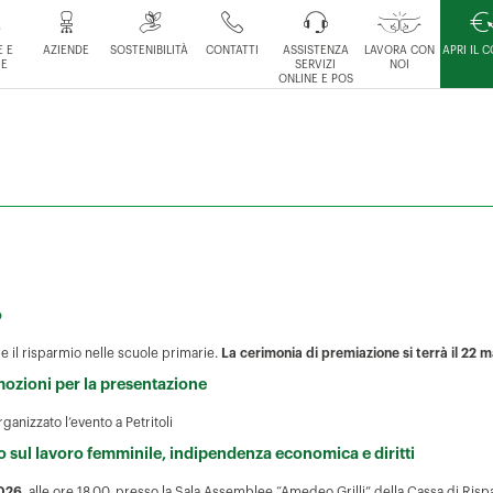
 E
AZIENDE
SOSTENIBILITÀ
CONTATTI
ASSISTENZA
LAVORA CON
APRI IL 
IE
SERVIZI
NOI
ONLINE E POS
o
e il risparmio nelle scuole primarie.
La cerimonia di premiazione si terrà il 22
emozioni per la presentazione
anizzato l’evento a Petritoli
 sul lavoro femminile, indipendenza economica e diritti
2026
, alle ore 18.00, presso la Sala Assemblee “Amedeo Grilli” della Cassa di Ris