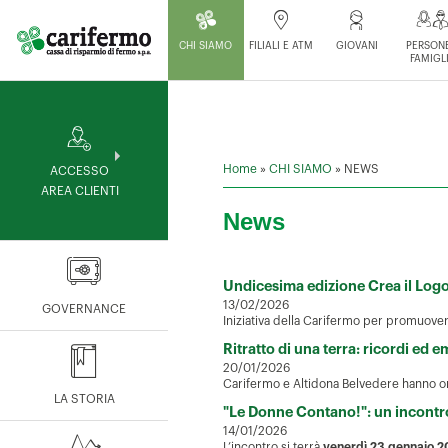
CHI SIAMO
FILIALI E ATM
GIOVANI
PERSONE
FAMIGL
Home
»
CHI SIAMO
»
NEWS
ACCESSO
AREA CLIENTI
News
Undicesima edizione Crea il Log
13/02/2026
GOVERNANCE
Iniziativa della Carifermo per promuover
Ritratto di una terra: ricordi ed 
20/01/2026
Carifermo e Altidona Belvedere hanno org
LA STORIA
"Le Donne Contano!": un incontro
14/01/2026
L’incontro si terrà
venerdì 23 gennaio 