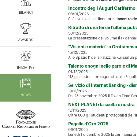
Incontro degli Auguri Carifermo
BILANCI
08/01/2026
Si è svolto a fine dicembre l’
Incontro de
Ritratto di una terra: l'ultima pu
30/12/2025
La presentazione del volume il 17 gennaio 
AWARDS
"Visioni e materie": a Grottammare
15/12/2025
Allo Spazio K della Palazzina Kursaal un
Talento e sogni nelle parole di M
INIZIATIVE
01/12/2025
113 gli studenti protagonisti della Page
Servizio di Internet Banking - d
19/11/2025
NEWS
Dal 25 novembre 2025 il Token Time Based
NEXT PLANET: la scelta è nostra
17/11/2025
Oltre 600 gli studenti protagonisti del
Pagella d'Oro 2025
06/11/2025
Lunedì 1 dicembre 2025 la cerimonia pre