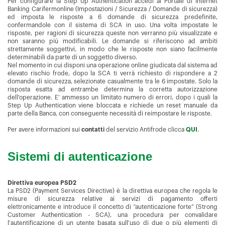
Per configurare la Step Up Authentication accedi al Portale di Internet
Banking Carifermonline (Impostazioni / Sicurezza / Domande di sicurezza)
ed imposta le risposte a 6 domande di sicurezza predefinite,
confermandole con il sistema di SCA in uso. Una volta impostate le
risposte, per ragioni di sicurezza queste non verranno più visualizzate e
non saranno più modificabili. Le domande si riferiscono ad ambiti
strettamente soggettivi, in modo che le risposte non siano facilmente
determinabili da parte di un soggetto diverso.
Nel momento in cui disponi una operazione online giudicata dal sistema ad
elevato rischio frode, dopo la SCA ti verrà richiesto di rispondere a 2
domande di sicurezza, selezionate casualmente tra le 6 impostate. Solo la
risposta esatta ad entrambe determina la corretta autorizzazione
dell'operazione. E' ammesso un limitato numero di errori, dopo i quali la
Step Up Authentication viene bloccata e richiede un reset manuale da
parte della Banca, con conseguente necessità di reimpostare le risposte.
Per avere informazioni sui
contatti
del servizio Antifrode clicca
QUI
.
Sistemi di autenticazione
Direttiva europea PSD2
La PSD2 (Payment Services Directive) è la direttiva europea che regola le
misure di sicurezza relative ai servizi di pagamento offerti
elettronicamente e introduce il concetto di “autenticazione forte” (Strong
Customer Authentication - SCA), una procedura per convalidare
l'autentificazione di un utente basata sull'uso di due o più elementi di