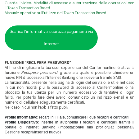
Guarda il video: Modalità di accesso e autorizzazione delle operazioni con
il Token Transaction Based
Manuale operativo sull'utilizzo del Token Transaction Based
Scarica l'informativa sicurezza pagamenti via
Internet
FUNZIONE "RECUPERA PASSWORD"
Al fine di migliorare la tua user experience del Carifermonline, è attiva la
funzione
Recupera password
, grazie alla quale è possibile chiedere un
nuovo PIN di accesso all’Internet Banking che riceverai tramite SMS.
La funzionalità, presente nella pagina di login del servizio, è utile nel caso
in cui non ricordi più la password di accesso al Carifermonline o hai
bloccato la tua utenza per un numero eccessivo di tentativi di login
falliti. Per poterlo fare devi averci comunicato un indirizzo e-mail e un
numero di cellulare adeguatamente certificati.
Nel caso in cui non l’abbia fatto puoi:
Profilo Informativo
: recarti in Filiale, comunicare i due recapiti e certificarli
Profilo Dispositivo
: inserire in autonomia i recapiti e certificarli tramite il
portale di Internet Banking (Impostazioni/Il mio profilo/Dati personali/
Gestione recapiti/Inserisci nuovo)