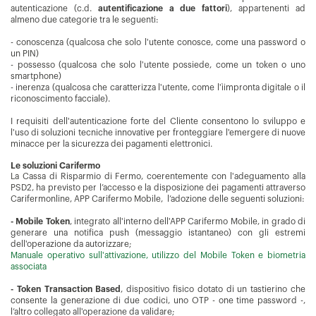
autenticazione (c.d.
autentificazione a due fattori
), appartenenti ad
almeno due categorie tra le seguenti:
- conoscenza (qualcosa che solo l'utente conosce, come una password o
un PIN)
- possesso (qualcosa che solo l'utente possiede, come un token o uno
smartphone)
- inerenza (qualcosa che caratterizza l'utente, come l'ìimpronta digitale o il
riconoscimento facciale).
I requisiti dell'autenticazione forte del Cliente consentono lo sviluppo e
l'uso di soluzioni tecniche innovative per fronteggiare l'emergere di nuove
minacce per la sicurezza dei pagamenti elettronici.
Le soluzioni Carifermo
La Cassa di Risparmio di Fermo, coerentemente con l'adeguamento alla
PSD2, ha previsto per l’accesso e la disposizione dei pagamenti attraverso
Carifermonline, APP Carifermo Mobile, l’adozione delle seguenti soluzioni:
- Mobile Token
, integrato all'interno dell'APP Carifermo Mobile, in grado di
generare una notifica push (messaggio istantaneo) con gli estremi
dell'operazione da autorizzare;
Manuale operativo sull'attivazione, utilizzo del Mobile Token e biometria
associata
- Token Transaction Based
, dispositivo fisico dotato di un tastierino che
consente la generazione di due codici, uno OTP - one time password -,
l’altro collegato all'operazione da validare;