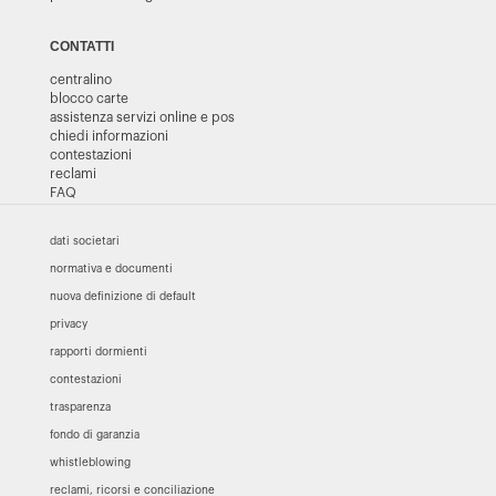
CONTATTI
centralino
blocco carte
assistenza servizi online e pos
chiedi informazioni
contestazioni
reclami
FAQ
dati societari
normativa e documenti
nuova definizione di default
privacy
rapporti dormienti
contestazioni
trasparenza
fondo di garanzia
whistleblowing
reclami, ricorsi e conciliazione