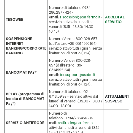
Numero di telefono 0734
286.297 - 424 -
email:
riscossioni@carifermo.it
-
ACCEDI AL
TESOWEB
servizio attivo dal lunedì al
SERVIZIO
venerdì (8,15 - 13,30/ 14,30 -
16,45)
SOSPENSIONE
Numero Verde: 800-328-657
INTERNET
(dall'estero +39-0514992164) -
BANKING/CORPORATE
servizio attivo tutti i giorni senza
BANKING
limitazioni di orario (H24)
Numero Verde: 800-328-
657 (dall'estero +39-
0514992164) -
BANCOMAT PAY
®
email:
tecsupport@csebo.it
-
servizio attivo tutti i giorni senza
limitazioni di orario (H24).
Numero di telefono: 02
BPLAY (programma di
ATTUALMENTE
67.13.59.93 - servizio attivo dal
fedeltà di BANCOMAT
SOSPESO
lunedì al venerdì (09.00 - 13.00 /
Pay®)
14.00 - 18.00)
Numero di
telefono: 0734/286456 - e-
SERVIZIO ANTIFRODE
mail:
antifrode@carifermo.it
-
attivi dal lunedì al venerdì (8,15 -
13,30 / 14,30 - 16,45)