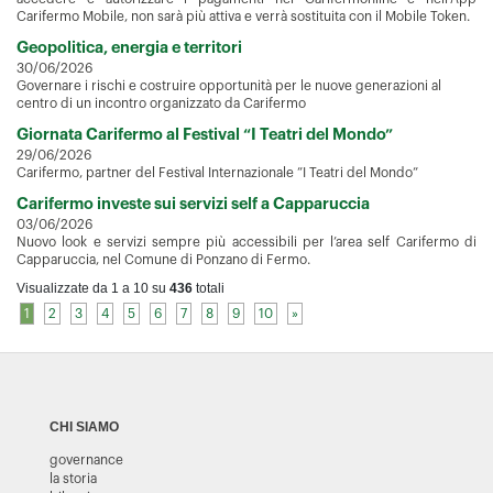
Carifermo Mobile, non sarà più attiva e verrà sostituita con il Mobile Token.
Geopolitica, energia e territori
30/06/2026
Governare i rischi e costruire opportunità per le nuove generazioni al
centro di un incontro organizzato da Carifermo
Giornata Carifermo al Festival “I Teatri del Mondo”
29/06/2026
Carifermo, partner del Festival Internazionale ”I Teatri del Mondo”
Carifermo investe sui servizi self a Capparuccia
03/06/2026
Nuovo look e servizi sempre più accessibili per l’area self Carifermo di
Capparuccia, nel Comune di Ponzano di Fermo.
Visualizzate da 1 a 10 su
436
totali
1
2
3
4
5
6
7
8
9
10
»
CHI SIAMO
governance
la storia