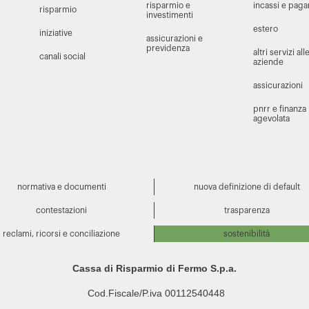
risparmio e
incassi e pag
risparmio
investimenti
estero
iniziative
assicurazioni e
previdenza
altri servizi all
canali social
aziende
assicurazioni
pnrr e finanza
agevolata
normativa e documenti
nuova definizione di default
contestazioni
trasparenza
reclami, ricorsi e conciliazione
sostenibilità
Cassa di Risparmio di Fermo S.p.a.
Cod.Fiscale/P.iva 00112540448