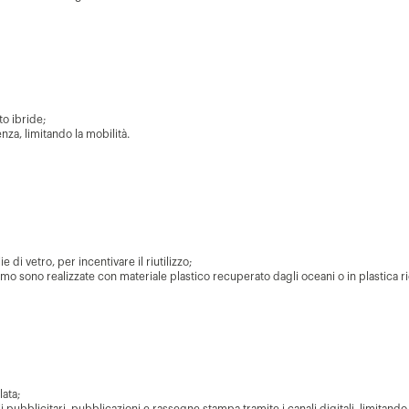
to ibride;
nza, limitando la mobilità.
lie di vetro, per incentivare il riutilizzo;
o sono realizzate con materiale plastico recuperato dagli oceani o in plastica ri
lata;