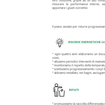
loro riduzione, grazie ad un uso consa
misurare le performance interne, valu
apportare i giusti correttivi.
Il piano, avviato per ridurre progressivam
RISORSE ENERGETICHE
(e
* ogni quattro anni elaboriamo un docu
costi;
* attuiamo periodici interventi di manute
* monitoriamo il rispetto della temperatura
* sostituiamo progressivamente i corpi 
* abbiamo installato, nei bagni, asciugama
RIFIUTI
* promuoviamo la raccolta differenziata nel