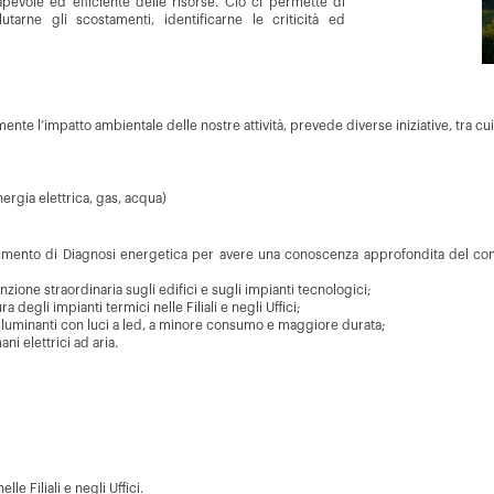
pevole ed efficiente delle risorse. Ciò ci permette di
tarne gli scostamenti, identificarne le criticità ed
ente l’impatto ambientale delle nostre attività, prevede diverse iniziative, tra cui
nergia elettrica, gas, acqua)
mento di Diagnosi energetica per avere una conoscenza approfondita del consu
nzione straordinaria sugli edifici e sugli impianti tecnologici;
 degli impianti termici nelle Filiali e negli Uffici;
illuminanti con luci a led, a minore consumo e maggiore durata;
ni elettrici ad aria.
le Filiali e negli Uffici.