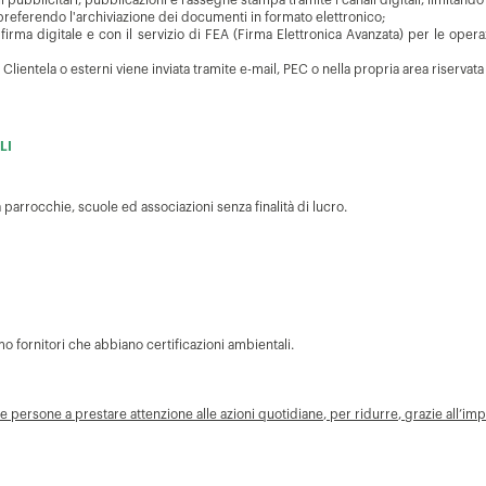
i pubblicitari, pubblicazioni e rassegne stampa tramite i canali digitali, limitando
 preferendo l'archiviazione dei documenti in formato elettronico;
irma digitale e con il servizio di FEA (Firma Elettronica Avanzata) per le operazi
Clientela o esterni viene inviata tramite e-mail, PEC o nella propria area riservat
LI
parrocchie, scuole ed associazioni senza finalità di lucro.
o fornitori che abbiano certificazioni ambientali.
persone a prestare attenzione alle azioni quotidiane, per ridurre, grazie all’impe