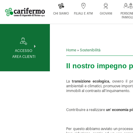
CHI SIAMO
FILIALI E ATM
GIOVANI
PERSONE
FAMIGL
Home
»
Sostenibilità
ACCESSO
AREA CLIENTI
Il nostro impegno p
La
transizione ecologica,
ovvero il p
ambientali e climatici, promuove importa
immobili al contrasto all’inquinamento.
Contribuire a realizzare
un’ economia pi
Per questo abbiamo avviato un processo 