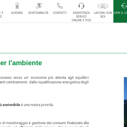
 E
AZIENDE
SOSTENIBILITÀ
CONTATTI
ASSISTENZA
LAVORA CON
APRI IL 
IE
SERVIZI
NOI
ONLINE E POS
er l'ambiente
rocesso verso un' economia più attenta agli equilibri
nti cambiamenti: dalla riqualificazione energetica degli
ù sostenibile
è una nostra priorità.
di monitoraggio e gestione dei consumi finalizzato alla