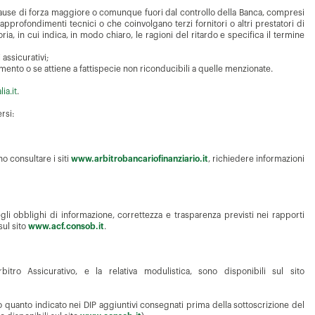
 (cause di forza maggiore o comunque fuori dal controllo della Banca, compresi
pprofondimenti tecnici o che coinvolgano terzi fornitori o altri prestatori di
ia, in cui indica, in modo chiaro, le ragioni del ritardo e specifica il termine
 assicurativi;
stimento o se attiene a fattispecie non riconducibili a quelle menzionate.
ia.it
.
ersi:
o consultare i siti
www.arbitrobancariofinanziario.it
, richiedere informazioni
gli obblighi di informazione, correttezza e trasparenza previsti nei rapporti
sul sito
www.acf.consob.it
.
itro Assicurativo, e la relativa modulistica, sono disponibili sul sito
 quanto indicato nei DIP aggiuntivi consegnati prima della sottoscrizione del