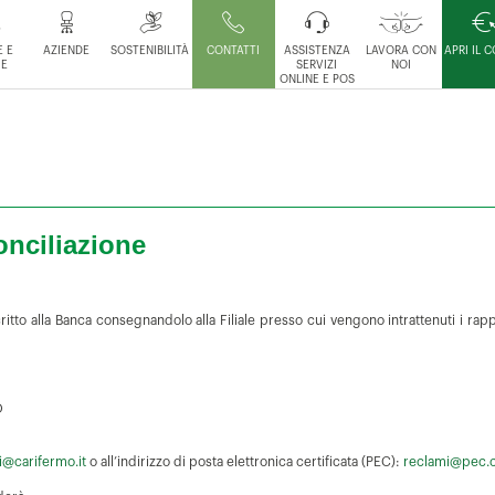
 E
AZIENDE
SOSTENIBILITÀ
CONTATTI
ASSISTENZA
LAVORA CON
APRI IL 
IE
SERVIZI
NOI
ONLINE E POS
onciliazione
itto alla Banca consegnandolo alla Filiale presso cui vengono intrattenuti i rap
O
i@carifermo.it
o all’indirizzo di posta elettronica certificata (PEC):
reclami@pec.c