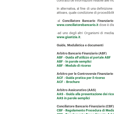
contratto (le informazioni relative alle 
In alternativa, al fine di una definizion
attivare, quale condizione di procedibili
-al
Conciliatore Bancario Finanziario
www.conciliatorebancario.it
dove è dis
-ad uno degli altri Organismi di mediazi
www.giustizia.it
.
Guide, Modulistica e documenti
Arbitro Bancario Finanziario (ABF)
ABF - Guida all'utilizzo al portale ABF
ABF - In parole semplici
ABF - Modulo di ricorso
Arbitro per le Controversie Finanziarie
ACF - Guida pratica per il ricorso
ACF – Brochure
Arbitro Assicurativo (AAS)
AAS - Guida alla presentazione dei rico
AAS in parole semplici
Conciliatore Bancario Finanziario (CBF)
CBF - Regolamento Procedura di Medi