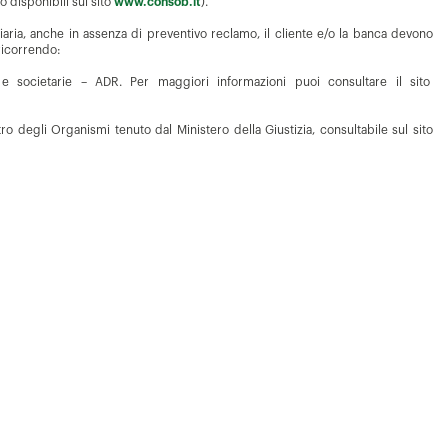
o disponibili sul sito
www.consob.it
).
diziaria, anche in assenza di preventivo reclamo, il cliente e/o la banca devono
 ricorrendo:
 e societarie – ADR. Per maggiori informazioni puoi consultare il sito
tro degli Organismi tenuto dal Ministero della Giustizia, consultabile sul sito