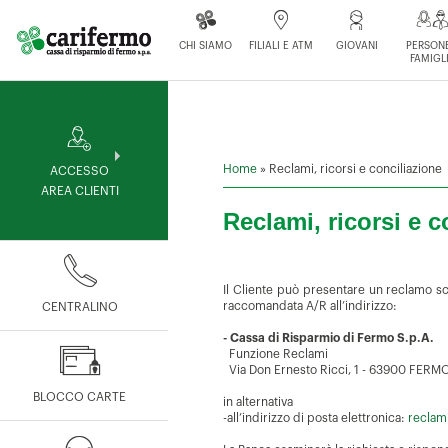
CHI SIAMO
FILIALI E ATM
GIOVANI
PERSONE
FAMIGL
Home
»
Reclami, ricorsi e conciliazione
ACCESSO
AREA CLIENTI
Reclami, ricorsi e c
Il Cliente può presentare un reclamo scr
raccomandata A/R all’indirizzo:
CENTRALINO
- Cassa di Risparmio di Fermo S.p.A.
Funzione Reclami
Via Don Ernesto Ricci, 1 - 63900 FERM
BLOCCO CARTE
in alternativa
-all’indirizzo di posta elettronica:
reclam