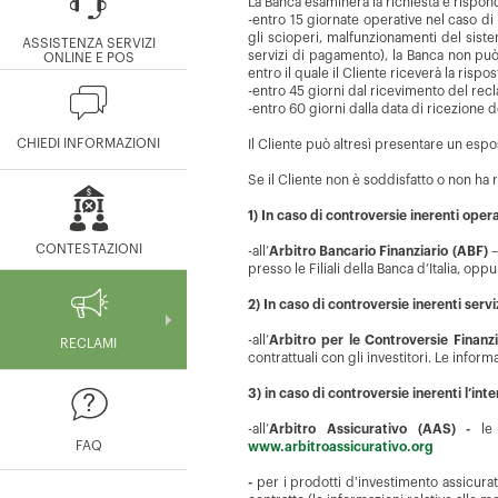
La Banca esaminerà la richiesta e rispon
-entro 15 giornate operative nel caso di
gli scioperi, malfunzionamenti del siste
ASSISTENZA SERVIZI
servizi di pagamento), la Banca non può r
ONLINE E POS
entro il quale il Cliente riceverà la ris
-entro 45 giorni dal ricevimento del recla
-entro 60 giorni dalla data di ricezione d
CHIEDI INFORMAZIONI
Il Cliente può altresì presentare un espo
Se il Cliente non è soddisfatto o non ha r
1) In caso di controversie inerenti opera
CONTESTAZIONI
-all’
Arbitro Bancario Finanziario (ABF)
–
presso le Filiali della Banca d’Italia, oppu
2) In caso di controversie inerenti servi
-all’
Arbitro per le Controversie Finanz
RECLAMI
contrattuali con gli investitori. Le infor
3) in caso di controversie inerenti l’in
-all’
Arbitro Assicurativo (AAS) -
le i
FAQ
www.arbitroassicurativo.org
-
per i prodotti d'investimento assicurat