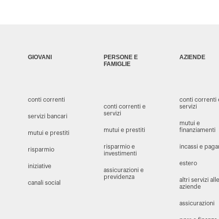
GIOVANI
PERSONE E
AZIENDE
FAMIGLIE
conti correnti
conti correnti
conti correnti e
servizi
servizi
servizi bancari
mutui e
mutui e prestiti
finanziamenti
mutui e prestiti
risparmio e
incassi e pag
risparmio
investimenti
estero
iniziative
assicurazioni e
previdenza
altri servizi all
canali social
aziende
assicurazioni