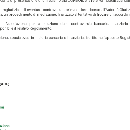
modalità di presentazione di un reclamo alla CONSOB, e la relativa modulistica, son
e stragiudiziale di eventuali controversie, prima di fare ricorso all’Autorità Giu
tà, un procedimento di mediazione, finalizzato al tentativo di trovare un accordo
– Associazione per la soluzione delle controversie bancarie, finanziarie
ponibile il relativo Regolamento;
one, specializzati in materia bancaria e finanziaria, iscritto nell'apposto Regis
 (ACF)
rsi
azione