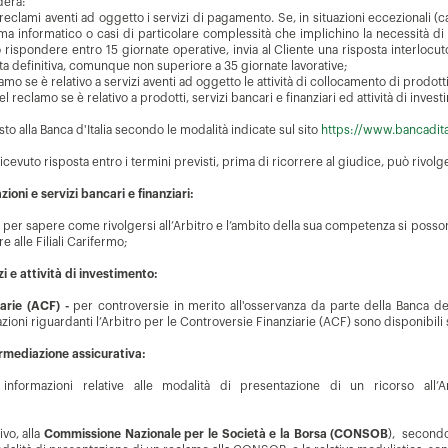
derà:
 reclami aventi ad oggetto i servizi di pagamento. Se, in situazioni eccezionali
ma informatico o casi di particolare complessità che implichino la necessità di a
ispondere entro 15 giornate operative, invia al Cliente una risposta interlocutor
posta definitiva, comunque non superiore a 35 giornate lavorative;
mo se è relativo a servizi aventi ad oggetto le attività di collocamento di prodotti
el reclamo se è relativo a prodotti, servizi bancari e finanziari ed attività di inve
sto alla Banca d'Italia secondo le modalità indicate sul sito
https://www.bancadital
icevuto risposta entro i termini previsti, prima di ricorrere al giudice, può rivolg
zioni e servizi bancari e finanziari:
 per sapere come rivolgersi all’Arbitro e l’ambito della sua competenza si posson
re alle Filiali Carifermo;
zi e attività di investimento:
iarie (ACF) -
per controversie in merito all'osservanza da parte della Banca de
mazioni riguardanti l’Arbitro per le Controversie Finanziarie (ACF) sono disponibili 
termediazione assicurativa:
nformazioni relative alle modalità di presentazione di un ricorso all’Arb
ivo, alla
Commissione Nazionale per le Società e la Borsa (CONSOB
), secondo