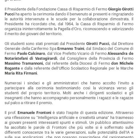
Il Presidente della Fondazione Cassa di Risparmio di Fermo
Giorgio Girotti
Pucci
ha aperto la cerimonia dando il benvenuto ai presenti e ringraziando
le autorità intervenute e le scuole per la collaborazione dimostrata. Il
Presidente ha ricordato che, dal 1964, la Cassa di Risparmio di Fermo
organizza ininterrottamente la Pagella d’Oro, riconoscendo e valorizzando
il merito dei giovani del territorio.
Gli studenti sono stati premiati dal Presidente
Girotti Pucci,
dal Direttore
Generale della Carifermo Spa
Ermanno Traini
, dal Sindaco del Comune di
Fermo
Paolo Calcinaro
, dal Vice Prefetto Vicario di Fermo
Alessandra de
Notaristefani di Vastogirardi
, dal Consigliere della Provincia di Fermo
Massimo Tramannoni,
dal referente della Diocesi di Fermo
don Michele
Rogante
e dalla referente dell’Ufficio Scolastico Regionale per le Marche
Maria Rita Firmani
.
Numerosi i sindaci e gli amministratori che hanno accolto l’invito a
partecipare alla cerimonia testimoniando così la vicinanza verso gli
studenti del proprio territorio. Molti anche i dirigenti scolastici e gli
insegnanti che hanno accompagnato personalmente i ragazzi e le ragazze
sul palco a ritirare il premio.
Il prof.
Emanuele Frontoni
è stato l’ospite di questa edizione. Attraverso
una riflessione su “Intelligenza artificiale e creatività umana” ha trasmesso
ai giovani presenti interessanti spunti e stimoli. Un pubblico attentissimo
ha ascoltato le parole di Frontoni che più volte si è soffermato sulle
differenti conoscenze tra le varie generazioni, sulle potenzialità dell’IA e
sulle sue applicazioni, che non possono prescindere dal ragionamento