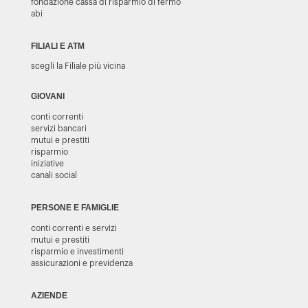
fondazione cassa di risparmio di fermo
abi
FILIALI E ATM
scegli la Filiale più vicina
GIOVANI
conti correnti
servizi bancari
mutui e prestiti
risparmio
iniziative
canali social
PERSONE E FAMIGLIE
conti correnti e servizi
mutui e prestiti
risparmio e investimenti
assicurazioni e previdenza
AZIENDE