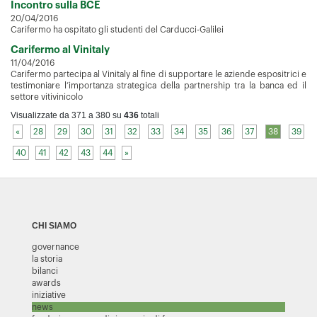
Incontro sulla BCE
20/04/2016
Carifermo ha ospitato gli studenti del Carducci-Galilei
Carifermo al Vinitaly
11/04/2016
Carifermo partecipa al Vinitaly al fine di supportare le aziende espositrici e
testimoniare l’importanza strategica della partnership tra la banca ed il
settore vitivinicolo
Visualizzate da 371 a 380 su
436
totali
«
28
29
30
31
32
33
34
35
36
37
38
39
40
41
42
43
44
»
CHI SIAMO
governance
la storia
bilanci
awards
iniziative
news