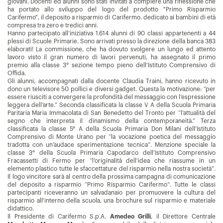
giovani. Docenti ed alunni sono stati invitati a compiere una riflessione che
ha portato allo sviluppo del logo del prodotto "Primo Risparmio
Carifermo", il deposito a risparmio di Carifermo. dedicato ai bambini di età
compresa tra zero e tredici anni.
Hanno partecipato all’iniziativa 1.614 alunni di 90 classi appartenenti a 44
plessi di Scuole Primarie. Sono arrivati presso la direzione della banca 383
elaborati! La commissione, che ha dovuto svolgere un lungo ed attento
lavoro visto il gran numero di lavori pervenuti, ha assegnato il primo
premio alla classe 3° sezione tempo pieno dell’Istituto Comprensivo di
Offida.
Gli alunni, accompagnati dalla docente Claudia Traini, hanno ricevuto in
dono un televisore 50 pollici e diversi gadget. Questa la motivazione: “per
essere riusciti a convergere la profondità del messaggio con l’espressione
leggera dell’arte.” Seconda classificata la classe V A della Scuola Primaria
Paritaria Maria Immacolata di San Benedetto del Tronto per “l’attualità del
segno che interpreta il dinamismo della contemporaneità.” Terza
classificata la classe 5° A della Scuola Primaria Don Milani dell’Istituto
Comprensivo di Monte Urano per “la vocazione poetica del messaggio
tradotta con un’audace sperimentazione tecnica”. Menzione speciale la
classe 3° della Scuola Primaria Capodarco dell’Istituto Comprensivo
Fracassetti di Fermo per “l’originalità dell’idea che riassume in un
elemento plastico tutte le sfaccettature del risparmio nella nostra società”.
Il logo vincitore sarà al centro della prossima campagna di comunicazione
del deposito a risparmio “Primo Risparmio Carifermo”. Tutte le classi
partecipanti riceveranno un salvadanaio per promuovere la cultura del
risparmio all'interno della scuola, una brochure sul risparmio e materiale
didattico.
Il Presidente di Carifermo S.p.A.
Amedeo Grilli
, il Direttore Centrale