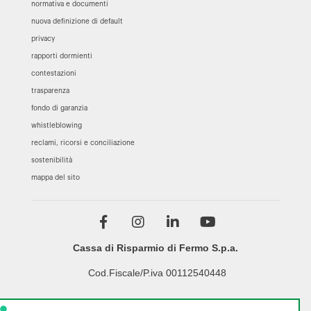
normativa e documenti
nuova definizione di default
privacy
rapporti dormienti
contestazioni
trasparenza
fondo di garanzia
whistleblowing
reclami, ricorsi e conciliazione
sostenibilità
mappa del sito
Cassa di Risparmio di Fermo S.p.a.
Cod.Fiscale/P.iva 00112540448