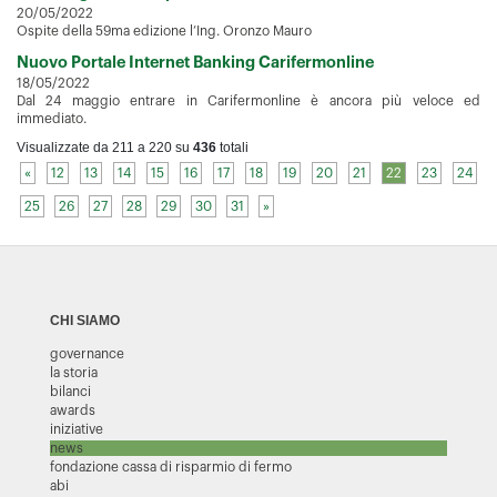
20/05/2022
Ospite della 59ma edizione l’Ing. Oronzo Mauro
Nuovo Portale Internet Banking Carifermonline
18/05/2022
Dal 24 maggio entrare in Carifermonline è ancora più veloce ed
immediato.
Visualizzate da 211 a 220 su
436
totali
«
12
13
14
15
16
17
18
19
20
21
22
23
24
25
26
27
28
29
30
31
»
CHI SIAMO
governance
la storia
bilanci
awards
iniziative
news
fondazione cassa di risparmio di fermo
abi