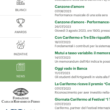
Canzone d'amore
BILANCI
07/08/2023
Performance musicale di una sola sera
Canzone d'amore - Performance d
26/07/2023
Giovedì 3 agosto 2023, ore 19.00, presso
AWARDS
Con Carifermo e Tre Elle riqualifi
18/07/2023
Fondamentali i contributi per la sistemaz
Mutui a tasso variabile: il memo
INIZIATIVE
14/07/2023
Un memorandum dell'Abi indica le possibil
Oggi vado in Banca
11/07/2023
NEWS
Gli studenti dell’Artigianelli in visita all
La Carifermo riceve il premio “C
07/07/2023
Riconoscimento per aver investito nella
Giornata Carifermo al Festival “I
07/07/2023
Carifermo, partner del Festival Internaz