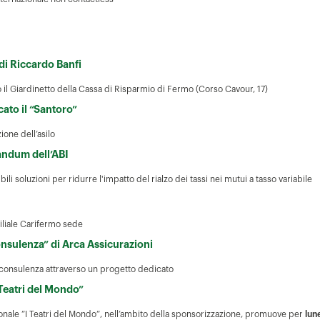
i Riccardo Banfi
 il Giardinetto della Cassa di Risparmio di Fermo (Corso Cavour, 17)
cato il “Santoro”
ione dell’asilo
randum dell’ABI
i soluzioni per ridurre l'impatto del rialzo dei tassi nei mutui a tasso variabile
a Filiale Carifermo sede
onsulenza” di Arca Assicurazioni
 consulenza attraverso un progetto dedicato
 Teatri del Mondo”
ionale ”I Teatri del Mondo”, nell’ambito della sponsorizzazione, promuove per
lun