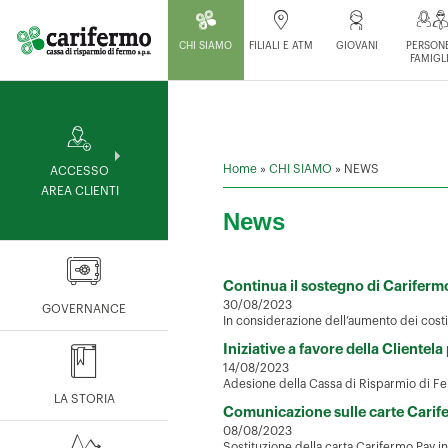
CHI SIAMO
FILIALI E ATM
GIOVANI
PERSONE
FAMIGL
Home
»
CHI SIAMO
»
NEWS
ACCESSO
AREA CLIENTI
News
Continua il sostegno di Carifermo
30/08/2023
GOVERNANCE
In considerazione dell’aumento dei costi 
Iniziative a favore della Clientela
14/08/2023
Adesione della Cassa di Risparmio di Fer
LA STORIA
Comunicazione sulle carte Carife
08/08/2023
Sostituzione della carta Carifermo Pay i