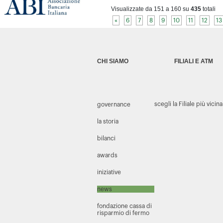
Visualizzate da 151 a 160 su
435
totali
«
6
7
8
9
10
11
12
13
CHI SIAMO
FILIALI E ATM
scegli la Filiale più vicina
governance
la storia
bilanci
awards
iniziative
news
fondazione cassa di
risparmio di fermo