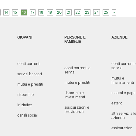
14
15
16
17
18
19
20
21
22
23
24
25
»
GIOVANI
PERSONE E
AZIENDE
FAMIGLIE
conti correnti
conti correnti
conti correnti e
servizi
servizi
servizi bancari
mutui e
mutui e prestiti
finanziamenti
mutui e prestiti
risparmio e
incassi e pag
risparmio
investimenti
estero
iniziative
assicurazioni e
previdenza
altri servizi all
canali social
aziende
assicurazioni