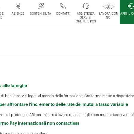
 E
AZIENDE
SOSTENIBILITÀ
CONTATTI
ASSISTENZA
LAVORA CON
APRI IL 
IE
SERVIZI
NOI
ONLINE E POS
 alle famiglie
di beni e servizi legati al mondo della formazione, Carifermo mette a disposizione 
 per affrontare l’incremento delle rate dei mutui a tasso variabile
mo al protocollo ABI per misure a favore delle famiglie con mutui a tasso variabi
rmo Pay internazionali non contactless
nternazionale non contactless