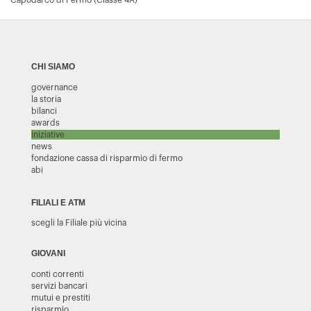
Capodarco di Fermo (Classe 4A)
CHI SIAMO
governance
la storia
bilanci
awards
iniziative
news
fondazione cassa di risparmio di fermo
abi
FILIALI E ATM
scegli la Filiale più vicina
GIOVANI
conti correnti
servizi bancari
mutui e prestiti
risparmio