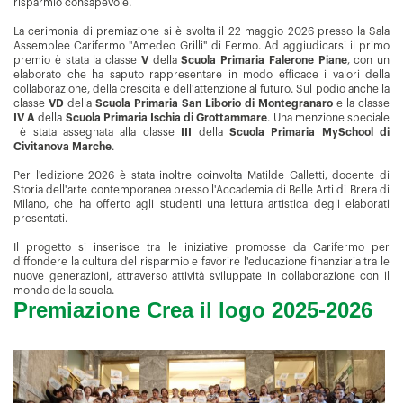
risparmio consapevole.
La cerimonia di premiazione si è svolta il 22 maggio 2026 presso la Sala
Assemblee Carifermo "Amedeo Grilli" di Fermo. Ad aggiudicarsi il primo
premio è stata la classe
V
della
Scuola Primaria Falerone Piane
, con un
elaborato che ha saputo rappresentare in modo efficace i valori della
collaborazione, della crescita e dell'attenzione al futuro. Sul podio anche la
classe
VD
della
Scuola Primaria San Liborio di Montegranaro
e la classe
IV A
della
Scuola Primaria Ischia di Grottammare
. Una menzione speciale
è stata assegnata alla classe
III
della
Scuola Primaria MySchool di
Civitanova Marche
.
Per l'edizione 2026 è stata inoltre coinvolta Matilde Galletti, docente di
Storia dell'arte contemporanea presso l'Accademia di Belle Arti di Brera di
Milano, che ha offerto agli studenti una lettura artistica degli elaborati
presentati.
Il progetto si inserisce tra le iniziative promosse da Carifermo per
diffondere la cultura del risparmio e favorire l'educazione finanziaria tra le
nuove generazioni, attraverso attività sviluppate in collaborazione con il
mondo della scuola.
Premiazione Crea il logo 2025-2026