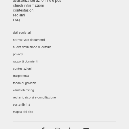
assistenza servizi online e pos
chiedi informazioni
contestazioni
reclami
FAQ
dati societari
normativa e documenti
nuova definizione di default
privacy
rapporti dormienti
contestazioni
trasparenza
fondo di garanzia
whistleblowing
reclami, ricorsi e conciliazione
sostenibilità
mappa del sito