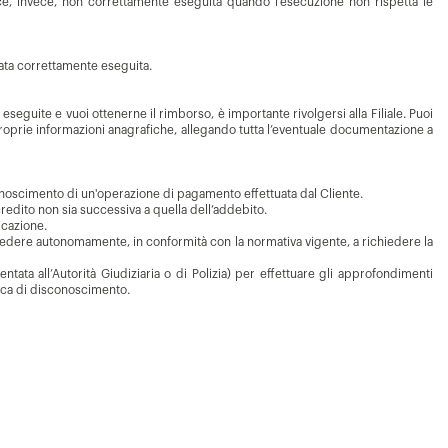
sce, invece, non correttamente eseguita quando l'esecuzione non rispetta le
stata correttamente eseguita.
guite e vuoi ottenerne il rimborso, è importante rivolgersi alla Filiale. Puoi
roprie informazioni anagrafiche, allegando tutta l’eventuale documentazione a
sconoscimento di un'operazione di pagamento effettuata dal Cliente.
credito non sia successiva a quella dell’addebito.
icazione.
ocedere autonomamente, in conformità con la normativa vigente, a richiedere la
ata all’Autorità Giudiziaria o di Polizia) per effettuare gli approfondimenti
atica di disconoscimento.