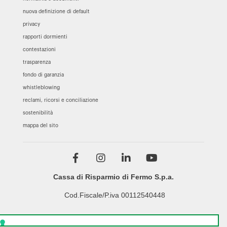
nuova definizione di default
privacy
rapporti dormienti
contestazioni
trasparenza
fondo di garanzia
whistleblowing
reclami, ricorsi e conciliazione
sostenibilità
mappa del sito
Cassa di Risparmio di Fermo S.p.a.
Cod.Fiscale/P.iva 00112540448