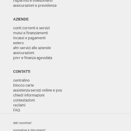
risparmio e investimenti
assicurazioni e previdenza
AZIENDE
conti correnti e servizi
mutui e finanziamenti
incassi e pagamenti
estero
altri servizi alle aziende
assicurazioni
pnrr e finanza agevolata
CONTATTI
centralino
blocco carte
assistenza servizi online e pos
chiedi informazioni
contestazioni
reclami
FAQ
dati societari
normativa e documenti