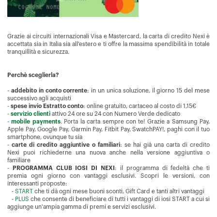
Grazie ai circuiti internazionali Visa e Mastercard, la carta di credito Nexi è
accettata sia in Italia sia all'estero e ti offre la massima spendibilità in totale
tranquillità e sicurezza.
Perchè sceglierla?
-
addebito in conto corrente
: in un unica soluzione, il giorno 15 del mese
successivo agli acquisti
-
spese invio Estratto conto
: online gratuito, cartaceo al costo di 1,15€
-
servizio clienti
attivo 24 ore su 24 con Numero Verde dedicato
-
mobile payments
. Porta la carta sempre con te! Grazie a Samsung Pay,
Apple Pay, Google Pay, Garmin Pay, Fitbit Pay, SwatchPAY!, paghi con il tuo
smartphone, ovunque tu sia
-
carte di credito aggiuntive o familiari
: se hai già una carta di credito
Nexi puoi richiederne una nuova anche nella versione aggiuntiva o
familiare
-
PROGRAMMA CLUB IOSI DI NEXI
: il programma di fedeltà che ti
premia ogni giorno con vantaggi esclusivi. Scopri le versioni, con
interessanti proposte:
-
START
che ti dà ogni mese buoni sconti, Gift Card e tanti altri vantaggi
-
PLUS
che consente di beneficiare di tutti i vantaggi di iosi START a cui si
aggiunge un'ampia gamma di premi e servizi esclusivi.