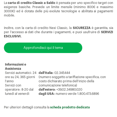
La
carta di credito Classic a Saldo
è pensata per uno specifico target con
esigenze basiche. Prevede un limite mensile (minimo 800€ e massimo
3000€) ed è dotata delle più evolute tecnologie e abilitata ai pagamenti
mobile.
Inoltre, con la carta di credito Nexi Classic, la
SICUREZZA
è garantita, sia
per l'accesso ai dati che durante i pagamenti, e puoi usufruire di
SERVIZI
ESCLUSIVI.
Approfondisci qui il tema
Informazioni e
Assistenza
Servizi automatici: 24
dall'Italia:
02.345444
ore su 24, 365 giorni
(numero soggetto a tariffazione specifica, con
l'anno
costo dichiarato prima dell'inizio della
Servizi con
comunicazione telefonica)
operatore: 8-20 dal
dall'estero:
+39.02.34980.020
lunedì al venerdì
dagli USA:
numero verde 1.800.473.6896
Per ulteriori dettagli consulta la
scheda prodotto dedicata