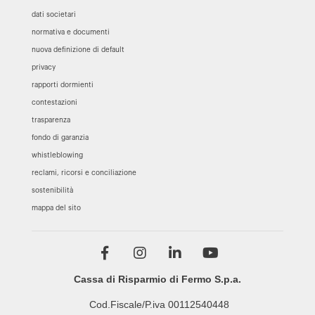
dati societari
normativa e documenti
nuova definizione di default
privacy
rapporti dormienti
contestazioni
trasparenza
fondo di garanzia
whistleblowing
reclami, ricorsi e conciliazione
sostenibilità
mappa del sito
Cassa di Risparmio di Fermo S.p.a.
Cod.Fiscale/P.iva 00112540448