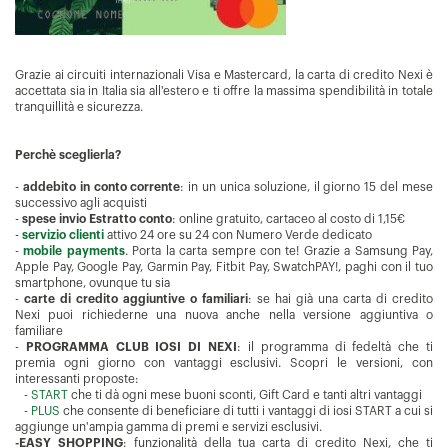
Grazie ai circuiti internazionali Visa e Mastercard, la carta di credito Nexi è
accettata sia in Italia sia all'estero e ti offre la massima spendibilità in totale
tranquillità e sicurezza.
Perchè sceglierla?
-
addebito in conto corrente
: in un unica soluzione, il giorno 15 del mese
successivo agli acquisti
-
spese invio Estratto conto
: online gratuito, cartaceo al costo di 1,15€
-
servizio clienti
attivo 24 ore su 24 con Numero Verde dedicato
-
mobile payments
. Porta la carta sempre con te! Grazie a Samsung Pay,
Apple Pay, Google Pay, Garmin Pay, Fitbit Pay, SwatchPAY!, paghi con il tuo
smartphone, ovunque tu sia
-
carte di credito aggiuntive o familiari
: se hai già una carta di credito
Nexi puoi richiederne una nuova anche nella versione aggiuntiva o
familiare
-
PROGRAMMA CLUB IOSI DI NEXI
: il programma di fedeltà che ti
premia ogni giorno con vantaggi esclusivi. Scopri le versioni, con
interessanti proposte:
-
START
che ti dà ogni mese buoni sconti, Gift Card e tanti altri vantaggi
-
PLUS
che consente di beneficiare di tutti i vantaggi di iosi START a cui si
aggiunge un'ampia gamma di premi e servizi esclusivi.
-EASY SHOPPING
: funzionalità della tua carta di credito Nexi, che ti