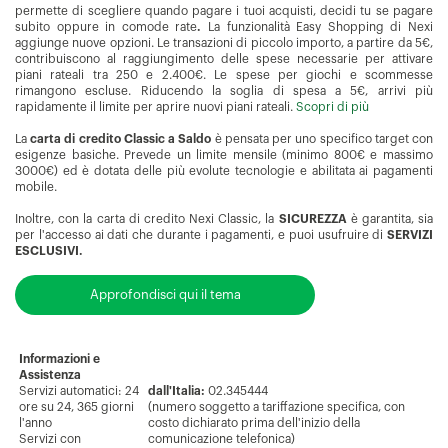
permette di scegliere quando pagare i tuoi acquisti, decidi tu se pagare
subito oppure in comode rate
.
La funzionalità Easy Shopping di Nexi
aggiunge nuove opzioni. Le transazioni di piccolo importo, a partire da 5€,
contribuiscono al raggiungimento delle spese necessarie per attivare
piani rateali tra 250 e 2.400€. Le spese per giochi e scommesse
rimangono escluse. Riducendo la soglia di spesa a 5€, arrivi più
rapidamente il limite per aprire nuovi piani rateali.
Scopri di più
La
carta di credito Classic a Saldo
è pensata per uno specifico target con
esigenze basiche. Prevede un limite mensile (minimo 800€ e massimo
3000€) ed è dotata delle più evolute tecnologie e abilitata ai pagamenti
mobile.
Inoltre, con la carta di credito Nexi Classic, la
SICUREZZA
è garantita, sia
per l'accesso ai dati che durante i pagamenti, e puoi usufruire di
SERVIZI
ESCLUSIVI.
Approfondisci qui il tema
Informazioni e
Assistenza
Servizi automatici: 24
dall'Italia:
02.345444
ore su 24, 365 giorni
(numero soggetto a tariffazione specifica, con
l'anno
costo dichiarato prima dell'inizio della
Servizi con
comunicazione telefonica)