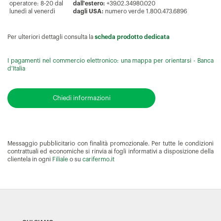
operatore: 8-20 dal
dall'estero:
+39.02.34980.020
lunedì al venerdì
dagli USA:
numero verde 1.800.473.6896
Per ulteriori dettagli consulta la
scheda prodotto dedicata
I pagamenti nel commercio elettronico: una mappa per orientarsi - Banca
d'Italia
Chiedi informazioni
Messaggio pubblicitario con finalità promozionale. Per tutte le condizioni
contrattuali ed economiche si rinvia ai fogli informativi a disposizione della
clientela in ogni
Filiale
o su
carifermo.it