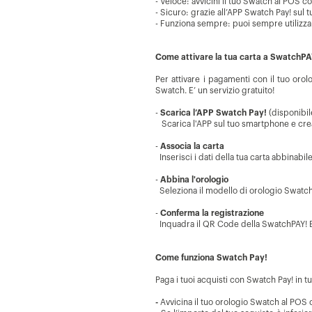
- Veloce: avvicini il tuo Swatch al POS c
- Sicuro: grazie all’APP Swatch Pay! su
- Funziona sempre: puoi sempre utilizza
Come attivare la tua carta a SwatchPA
Per attivare i pagamenti con il tuo orol
Swatch. E’ un servizio gratuito!
-
Scarica l’APP Swatch Pay!
(disponibi
Scarica l'APP sul tuo smartphone e crea
-
Associa la carta
Inserisci i dati della tua carta abbinabil
-
Abbina l'orologio
Seleziona il modello di orologio Swatch 
-
Conferma la registrazione
Inquadra il QR Code della SwatchPAY! 
Come funziona Swatch Pay!
Paga i tuoi acquisti con Swatch Pay! in 
-
Avvicina il tuo orologio Swatch al POS 