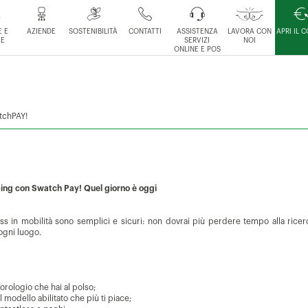
 E
AZIENDE
SOSTENIBILITÀ
CONTATTI
ASSISTENZA
LAVORA CON
APRI IL 
IE
SERVIZI
NOI
ONLINE E POS
tchPAY!
pping con Swatch Pay! Quel giorno è oggi
 in mobilità sono semplici e sicuri: non dovrai più perdere tempo alla ricerca
ogni luogo.
’orologio che hai al polso;
 modello abilitato che più ti piace;