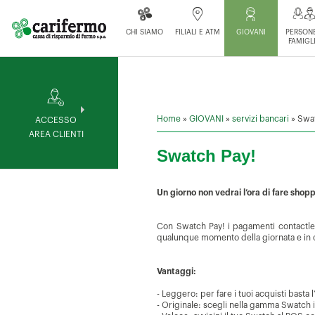
CHI SIAMO
FILIALI E ATM
GIOVANI
PERSONE
FAMIGL
Home
»
GIOVANI
»
servizi bancari
»
Swa
ACCESSO
AREA CLIENTI
Swatch Pay!
Un giorno non vedrai l’ora di fare sho
Con Swatch Pay! i pagamenti contactless
qualunque momento della giornata e in 
Vantaggi:
- Leggero: per fare i tuoi acquisti basta l
- Originale: scegli nella gamma Swatch il