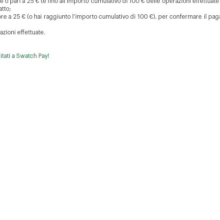
e o pari a 25 € (e fino all’importo cumulativo di 100 € delle operazioni effettuate a
atto;
ore a 25 € (o hai raggiunto l’importo cumulativo di 100 €), per confermare il pag
azioni effettuate.
itati a Swatch Pay!