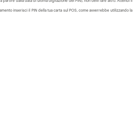
 partire dalla data di ultima digitazione del PIN), non devi fare altro. Attendi il
amento inserisci il PIN della tua carta sul POS, come avverrebbe utilizzando la