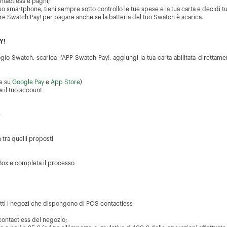
ontactless e paghi;
l tuo smartphone, tieni sempre sotto controllo le tue spese e la tua carta e dec
re Swatch Pay! per pagare anche se la batteria del tuo Swatch è scarica.
Y!
ogio Swatch, scarica l’APP Swatch Pay!, aggiungi la tua carta abilitata direttame
le su
Google Pay
e
App Store
)
 il tuo account
e
tra quelli proposti
Box e completa il processo
tutti i negozi che dispongono di POS contactless
contactless del negozio;