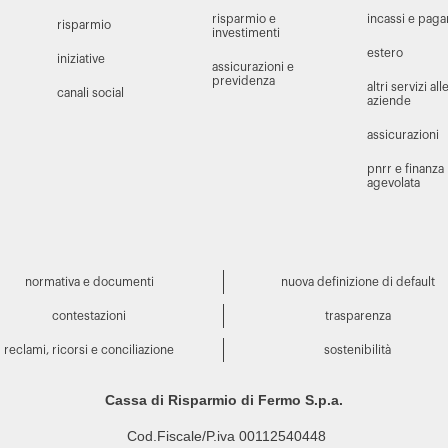
risparmio e
incassi e pag
risparmio
investimenti
estero
iniziative
assicurazioni e
previdenza
altri servizi all
canali social
aziende
assicurazioni
pnrr e finanza
agevolata
normativa e documenti
nuova definizione di default
contestazioni
trasparenza
reclami, ricorsi e conciliazione
sostenibilità
Cassa di Risparmio di Fermo S.p.a.
Cod.Fiscale/P.iva 00112540448