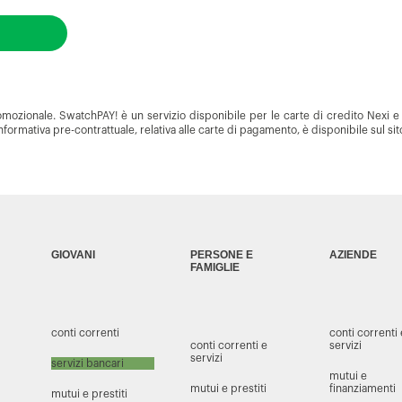
mozionale. SwatchPAY! è un servizio disponibile per le carte di credito Nexi e 
L'informativa pre-contrattuale, relativa alle carte di pagamento, è disponibile sul si
GIOVANI
PERSONE E
AZIENDE
FAMIGLIE
conti correnti
conti correnti
conti correnti e
servizi
servizi
servizi bancari
mutui e
mutui e prestiti
finanziamenti
mutui e prestiti