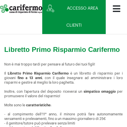
ACCESSO AREA
CLIENTI
Libretto Primo Risparmio Carifermo
Non è mai troppo tardi per pensare al futuro dei tuoi figli!
Il
Libretto Primo Risparmio Carifermo
è un libretto di risparmio per i
giovani
fino a 13 anni
, con il quale insegnare ad amministrare i loro
risparmi e gestire al meglio la loro paghetta.
Inoltre, con l’apertura del deposito riceverai un
simpatico omaggio
per
promuovere il valore del risparmio!
Molte sono le
caratteristiche
:
- al compimento dell’11° anno, il minore potrà fare autonomamente
versamenti e prelevamenti, fino a un massimo giornaliero di 25€
- il genitore/tutore può prelevare senza limiti