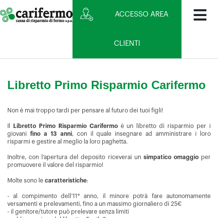
ACCESSO AREA
CLIENTI
Libretto Primo Risparmio Carifermo
Non è mai troppo tardi per pensare al futuro dei tuoi figli!
Il
Libretto Primo Risparmio Carifermo
è un libretto di risparmio per i
giovani
fino a 13 anni
, con il quale insegnare ad amministrare i loro
risparmi e gestire al meglio la loro paghetta.
Inoltre, con l’apertura del deposito riceverai un
simpatico omaggio
per
promuovere il valore del risparmio!
Molte sono le
caratteristiche
:
- al compimento dell’11° anno, il minore potrà fare autonomamente
versamenti e prelevamenti, fino a un massimo giornaliero di 25€
- il genitore/tutore può prelevare senza limiti