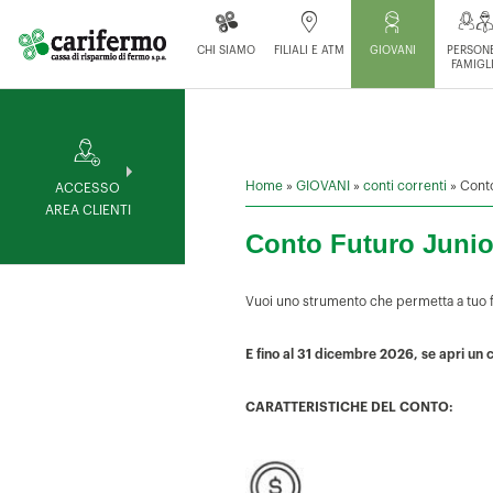
CHI SIAMO
FILIALI E ATM
GIOVANI
PERSONE
FAMIGL
Home
»
GIOVANI
»
conti correnti
»
Conto
ACCESSO
AREA CLIENTI
Conto Futuro Junio
Vuoi uno strumento che permetta a tuo fi
E fino al 31 dicembre 2026, se apri un
CARATTERISTICHE DEL CONTO: