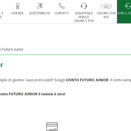
 E
AZIENDE
SOSTENIBILITÀ
CONTATTI
ASSISTENZA
LAVORA CON
APRI IL 
IE
SERVIZI
NOI
ONLINE E POS
 Futuro Junior
r
glio di gestire i suoi primi soldi? Scegli
CONTO FUTURO JUNIOR
, il conto se
 conto FUTURO JUNIOR il canone è zero!