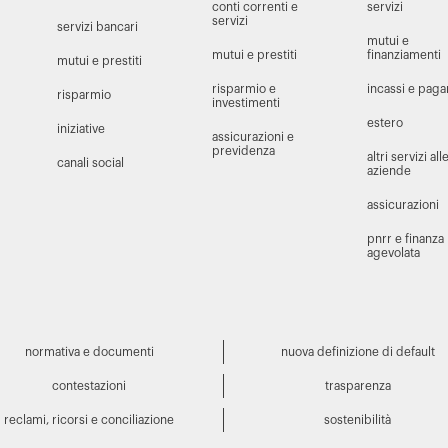
conti correnti e
servizi
servizi
servizi bancari
mutui e
mutui e prestiti
finanziamenti
mutui e prestiti
risparmio e
incassi e pag
risparmio
investimenti
estero
iniziative
assicurazioni e
previdenza
altri servizi all
canali social
aziende
assicurazioni
pnrr e finanza
agevolata
normativa e documenti
nuova definizione di default
contestazioni
trasparenza
reclami, ricorsi e conciliazione
sostenibilità