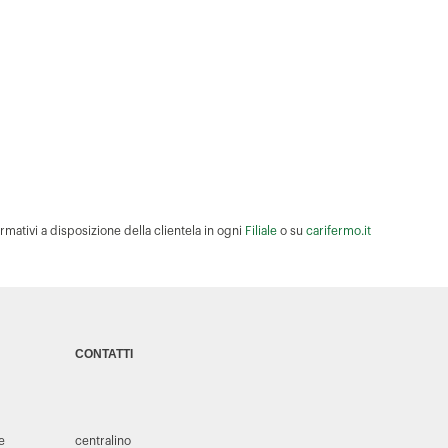
rmativi a disposizione della clientela in ogni
Filiale
o su
carifermo.it
CONTATTI
 e
centralino