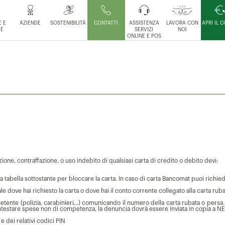
 E
AZIENDE
SOSTENIBILITÀ
CONTATTI
ASSISTENZA
LAVORA CON
APRI IL 
IE
SERVIZI
NOI
ONLINE E POS
azione, contraffazione, o uso indebito di qualsiasi carta di credito o debito devi:
la tabella sottostante per bloccare la carta. In caso di carta Bancomat puoi richied
le dove hai richiesto la carta o dove hai il conto corrente collegato alla carta rub
etente (polizia, carabinieri,..) comunicando il numero della carta rubata o pers
testare spese non di competenza, la denuncia dovrà essere inviata in copia a NEX
e dei relativi codici PIN