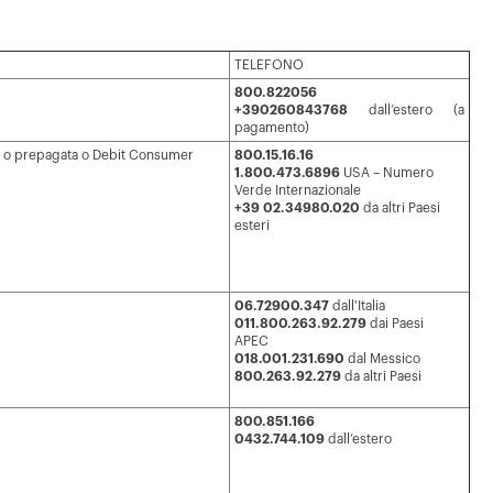
TELEFONO
800.822056
+390260843768
dall’estero (a
pagamento)
to o prepagata o Debit Consumer
800.15.16.16
1.800.473.6896
USA – Numero
Verde Internazionale
+39 02.34980.020
da altri Paesi
esteri
o
06.72900.347
dall'Italia
011.800.263.92.279
dai Paesi
APEC
018.001.231.690
dal Messico
800.263.92.279
da altri Paesi
o
800.851.166
0432.744.109
dall’estero