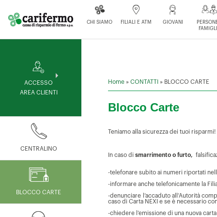
CHI SIAMO
FILIALI E ATM
GIOVANI
PERSONE
FAMIGL
Home
»
CONTATTI
»
BLOCCO CARTE
ACCESSO
AREA CLIENTI
Blocco Carte
Teniamo alla sicurezza dei tuoi risparmi!
CENTRALINO
In caso di
smarrimento o furto,
falsific
-telefonare subito ai numeri riportati nel
-informare anche telefonicamente la Filia
BLOCCO CARTE
-denunciare l’accaduto all’Autorità comp
caso di Carta NEXI e se è necessario con
-chiedere l’emissione di una nuova carta 