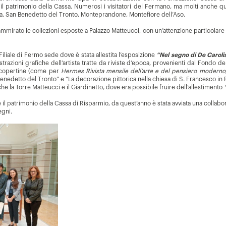
 il patrimonio della Cassa. Numerosi i visitatori del Fermano, ma molti anche q
ia, San Benedetto del Tronto, Monteprandone, Montefiore dell’Aso.
mirato le collezioni esposte a Palazzo Matteucci, con un’attenzione particolare ve
 Filiale di Fermo sede dove è stata allestita l’esposizione
“Nel segno di De Caroli
strazioni grafiche dell’artista tratte da riviste d’epoca, provenienti dal Fondo de
i copertine (come per
Hermes Rivista mensile dell’arte e del pensiero moderno,
Benedetto del Tronto” e “La decorazione pittorica nella chiesa di S. Francesco in
e la Torre Matteucci e il Giardinetto, dove era possibile fruire dell’allestimento
e il patrimonio della Cassa di Risparmio, da quest’anno è stata avviata una col
egni.