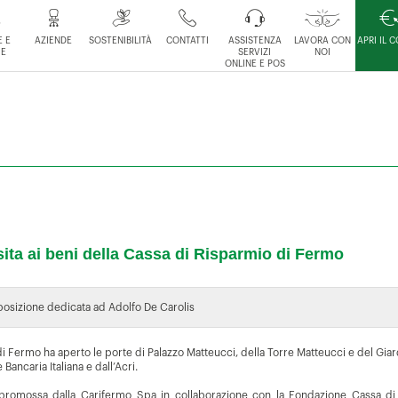
 E
AZIENDE
SOSTENIBILITÀ
CONTATTI
ASSISTENZA
LAVORA CON
APRI IL 
IE
SERVIZI
NOI
ONLINE E POS
sita ai beni della Cassa di Risparmio di Fermo
sposizione dedicata ad Adolfo De Carolis
i Fermo ha aperto le porte di Palazzo Matteucci, della Torre Matteucci e del Giar
Bancaria Italiana e dall’Acri.
iva promossa dalla Carifermo Spa in collaborazione con la Fondazione Cassa di 