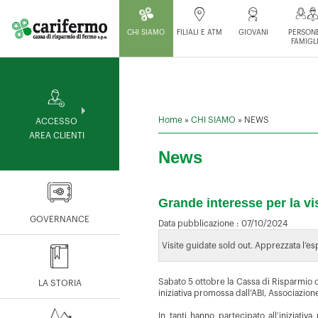
CHI SIAMO
FILIALI E ATM
GIOVANI
PERSONE
FAMIGL
Home
»
CHI SIAMO
»
NEWS
ACCESSO
AREA CLIENTI
News
Grande interesse per la vi
GOVERNANCE
Data pubblicazione :
07/10/2024
Visite guidate sold out. Apprezzata l’e
Sabato 5 ottobre la Cassa di Risparmio d
LA STORIA
iniziativa promossa dall’ABI, Associazione 
In tanti hanno partecipato all’iniziat