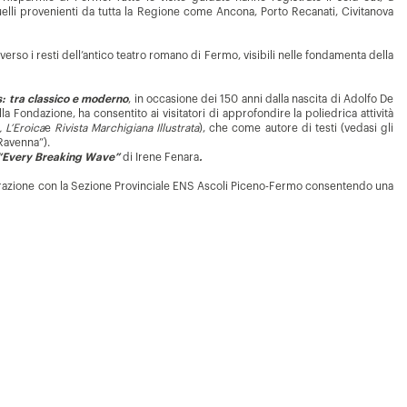
uelli provenienti da tutta la Regione come Ancona, Porto Recanati, Civitanova
rso i resti dell’antico teatro romano di Fermo, visibili nelle fondamenta della
s: tra classico e moderno
, in occasione dei 150 anni dalla nascita di Adolfo De
lla Fondazione, ha consentito ai visitatori di approfondire la poliedrica attività
 L’Eroica
e
Rivista Marchigiana Illustrata
), che come autore di testi (vedasi gli
 Ravenna”).
“Every Breaking Wave”
di Irene Fenara
.
laborazione con la Sezione Provinciale ENS Ascoli Piceno-Fermo consentendo una