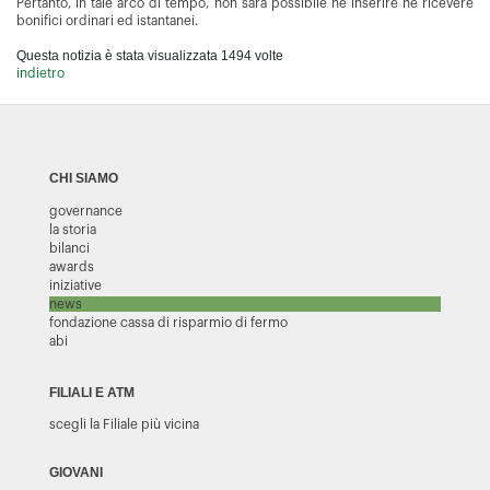
Pertanto, in tale arco di tempo, non sarà possibile né inserire né ricevere
bonifici ordinari ed istantanei.
Questa notizia è stata visualizzata 1494 volte
indietro
CHI SIAMO
governance
la storia
bilanci
awards
iniziative
news
fondazione cassa di risparmio di fermo
abi
FILIALI E ATM
scegli la Filiale più vicina
GIOVANI