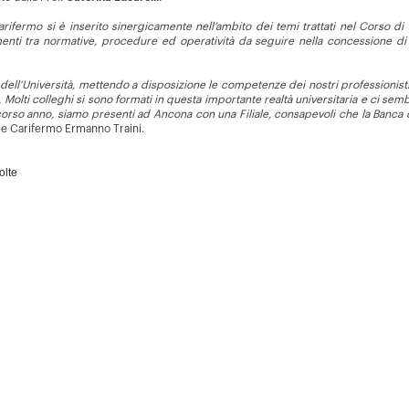
Carifermo si è inserito sinergicamente nell’ambito dei temi trattati nel Corso d
enti tra normative, procedure ed operatività da seguire nella concessione di
 dell’Università, mettendo a disposizione le competenze dei nostri professionis
i. Molti colleghi si sono formati in questa importante realtà universitaria e ci 
scorso anno, siamo presenti ad Ancona con una Filiale, consapevoli che la Banca
rale Carifermo Ermanno Traini.
olte