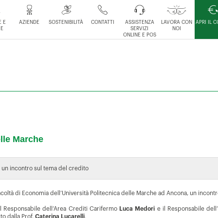
 E
AZIENDE
SOSTENIBILITÀ
CONTATTI
ASSISTENZA
LAVORA CON
APRI IL 
IE
SERVIZI
NOI
ONLINE E POS
elle Marche
 un incontro sul tema del credito
Facoltà di Economia dell’Università Politecnica delle Marche ad Ancona, un incontr
 il Responsabile dell’Area Crediti Carifermo
Luca Medori
e il Responsabile dell’
o dalla Prof.
Caterina Lucarelli
.