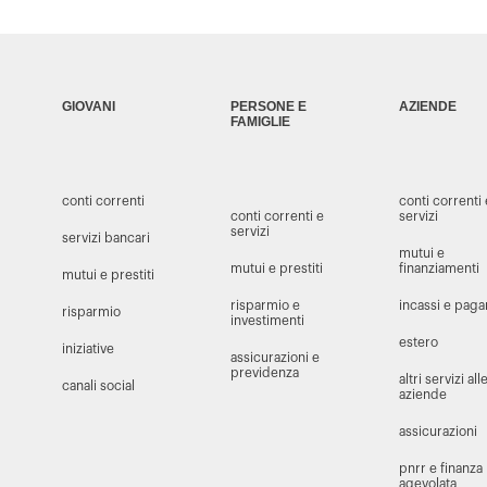
GIOVANI
PERSONE E
AZIENDE
FAMIGLIE
conti correnti
conti correnti
conti correnti e
servizi
servizi
servizi bancari
mutui e
mutui e prestiti
finanziamenti
mutui e prestiti
risparmio e
incassi e pag
risparmio
investimenti
estero
iniziative
assicurazioni e
previdenza
altri servizi all
canali social
aziende
assicurazioni
pnrr e finanza
agevolata