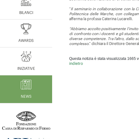
“
Il seminario in collaborazione con la 
BILANCI
Politecnica delle Marche, con collegam
afferma la prof.ssa Caterina Lucarelli.
“Abbiamo accolto positivamente l’invito
di confronto con i docenti e gli student
diverse competenze. Tra l’altro, dallo 
AWARDS
complesso
.“ dichiara il Direttore Gene
Questa notizia è stata visualizzata 1665 v
indietro
INIZIATIVE
NEWS