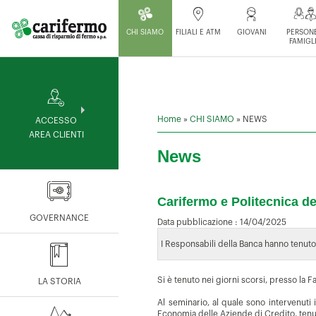
CHI SIAMO
FILIALI E ATM
GIOVANI
PERSONE
FAMIGL
Home
»
CHI SIAMO
»
NEWS
ACCESSO
AREA CLIENTI
News
Carifermo e Politecnica d
GOVERNANCE
Data pubblicazione :
14/04/2025
I Responsabili della Banca hanno tenuto
Si è tenuto nei giorni scorsi, presso la 
LA STORIA
Al seminario, al quale sono intervenuti
Economia delle Aziende di Credito, tenut