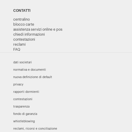
CONTATTI
centralino
blocco carte
assistenza servizi online e pos
chiedi informazioni
contestazioni
reclami
FAQ
dati societari
normativa e documenti
nuova definizione di default
privacy
rapporti dormienti
contestazioni
trasparenza
fondo di garanzia
whistleblowing
reclami, ricorsi e conciliazione