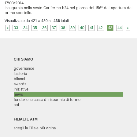
17/03/2014
Inaugurata nella veste Carifermo h24 nel giorno del 156° dell’apertura del
primo sportello.
Visualizzate da 421 a 430 su
436
totali
«
33
34
35
36
37
38
39
40
41
42
43
44
»
CHI SIAMO
governance
la storia
bilanci
awards
iniziative
news
fondazione cassa di risparmio di fermo
abi
FILIALI E ATM
scegli la Filiale più vicina