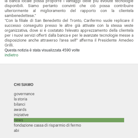
la banca locale possa proporre i vantaggi delle più evolute tecnologie
disponibili. Siamo pertanto convinti che ciò possa contribuire
ulteriormente al miglioramento del rapporto con la clientela
sambenedettese.”
“Con la filiale di San Benedetto del Tronto, Carifermo vuole replicare il
successo conseguito presso le altre già attivate con la stessa veste
organizzativa, dove si è costatato l’elevato apprezzamento della clientela
per i nuovi servizi offerti dalla banca e per le avanzate tecnologie messe a
disposizione anche attraverso l’area self” afferma il Presidente Amedeo
Grilli.
Questa notizia è stata visualizzata 4590 volte
indietro
CHI SIAMO
governance
la storia
bilanci
awards
iniziative
news
fondazione cassa di risparmio di fermo
abi