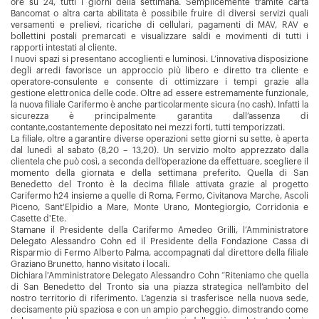
ore su 24, tutti i giorni della settimana. Semplicemente tramite carta
Bancomat o altra carta abilitata è possibile fruire di diversi servizi quali
versamenti e prelievi, ricariche di cellulari, pagamenti di MAV, RAV e
bollettini postali premarcati e visualizzare saldi e movimenti di tutti i
rapporti intestati al cliente.
I nuovi spazi si presentano accoglienti e luminosi. L’innovativa disposizione
degli arredi favorisce un approccio più libero e diretto tra cliente e
operatore-consulente e consente di ottimizzare i tempi grazie alla
gestione elettronica delle code. Oltre ad essere estremamente funzionale,
la nuova filiale Carifermo è anche particolarmente sicura (no cash). Infatti la
sicurezza è principalmente garantita dall’assenza di
contante,costantemente depositato nei mezzi forti, tutti temporizzati.
La filiale, oltre a garantire diverse operazioni sette giorni su sette, è aperta
dal lunedì al sabato (8,20 – 13,20). Un servizio molto apprezzato dalla
clientela che può così, a seconda dell’operazione da effettuare, scegliere il
momento della giornata e della settimana preferito. Quella di San
Benedetto del Tronto è la decima filiale attivata grazie al progetto
Carifermo h24 insieme a quelle di Roma, Fermo, Civitanova Marche, Ascoli
Piceno, Sant'Elpidio a Mare, Monte Urano, Montegiorgio, Corridonia e
Casette d'Ete.
Stamane il Presidente della Carifermo Amedeo Grilli, l’Amministratore
Delegato Alessandro Cohn ed il Presidente della Fondazione Cassa di
Risparmio di Fermo Alberto Palma, accompagnati dal direttore della filiale
Graziano Brunetto, hanno visitato i locali.
Dichiara l'Amministratore Delegato Alessandro Cohn “Riteniamo che quella
di San Benedetto del Tronto sia una piazza strategica nell’ambito del
nostro territorio di riferimento. L’agenzia si trasferisce nella nuova sede,
decisamente più spaziosa e con un ampio parcheggio, dimostrando come