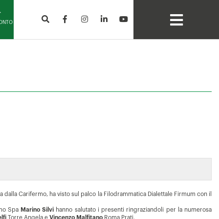
CONTO
a dalla Carifermo, ha visto sul palco la Filodrammatica Dialettale Firmum con il
ermo Spa
Marino Silvi
hanno salutato i presenti ringraziandoli per la numerosa
lfi
Torre Angela e
Vincenzo Malfitano
Roma Prati.