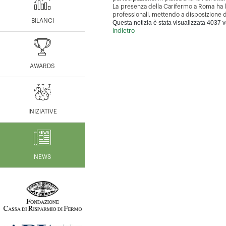
La presenza della Carifermo a Roma ha l’o
professionali, mettendo a disposizione dell
BILANCI
Questa notizia è stata visualizzata 4037 v
indietro
AWARDS
INIZIATIVE
NEWS