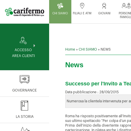
CHI SIAMO
FILIALI E ATM
GIOVANI
PERSONE
FAMIGL
Home
»
CHI SIAMO
»
NEWS
ACCESSO
AREA CLIENTI
News
Successo per l'Invito a T
GOVERNANCE
Data pubblicazione :
28/09/2015
Numerosa la clientela intervenuta per a
Roma ha risposto positivamente all’Invito
LA STORIA
suo ultimo spettacolo “Per colpa d’un pa
Prima dell’inizio della divertente rapp
partecipazione. In platea anche i direttor