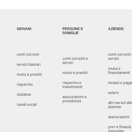
GIOVANI
PERSONE E
AZIENDE
FAMIGLIE
conti correnti
conti correnti
conti correnti e
servizi
servizi
servizi bancari
mutui e
mutui e prestiti
finanziamenti
mutui e prestiti
risparmio e
incassi e pag
risparmio
investimenti
estero
iniziative
assicurazioni e
previdenza
altri servizi all
canali social
aziende
assicurazioni
pnrr e finanza
agevolata