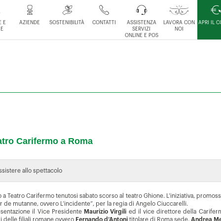
 E
AZIENDE
SOSTENIBILITÀ
CONTATTI
ASSISTENZA
LAVORA CON
APRI IL 
IE
SERVIZI
NOI
ONLINE E POS
eatro Carifermo a Roma
ssistere allo spettacolo
 a Teatro Carifermo tenutosi sabato scorso al teatro Ghione. L’iniziativa, promoss
r de mutanne, ovvero L’incidente”, per la regia di Angelo Ciuccarelli.
resentazione il Vice Presidente
Maurizio Virgili
ed il vice direttore della Carif
i delle filiali romane ovvero
Fernando d’Antoni
titolare di Roma sede,
Andrea Me