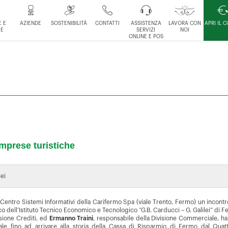
 E
AZIENDE
SOSTENIBILITÀ
CONTATTI
ASSISTENZA
LAVORA CON
APRI IL 
IE
SERVIZI
NOI
ONLINE E POS
imprese turistiche
lei
l Centro Sistemi Informativi della Carifermo Spa (viale Trento, Fermo) un incon
co dell’Istituto Tecnico Economico e Tecnologico “G.B. Carducci – G. Galilei” di F
isione Crediti, ed
Ermanno Traini
, responsabile della Divisione Commerciale, han
ale fino ad arrivare alla storia della Cassa di Risparmio di Fermo dal Qua