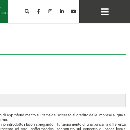
CONTO
tro di approfondimento sul tema dell’accesso al credito delle imprese al quale
ermo.
no introdotto i lavori spiegando il funzionamento di una banca, la differenza
ttrocento ad oggi, soffermandosi soprattutto sul concetto di banca locale