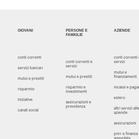
GIOVANI
PERSONE E
AZIENDE
FAMIGLIE
conti correnti
conti correnti
conti correnti e
servizi
servizi
servizi bancari
mutui e
mutui e prestiti
finanziamenti
mutui e prestiti
risparmio e
incassi e pag
risparmio
investimenti
estero
iniziative
assicurazioni e
previdenza
altri servizi all
canali social
aziende
assicurazioni
pnrr e finanza
agevolata