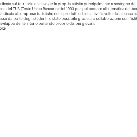
cata sul territorio che svolge la propria attività principalmente a sostegno delle
ne del TUB (Testo Unico Bancario) del 1993 per poi passare alla tematica dell’acc
 dedicata alle imprese turistiche ed ai prodotti ed alle attività svolte dalla banca n
esse da parte degli studenti, è stato possibile grazie alla collaborazione con l’is
o sviluppo del territorio partendo proprio dai più giovani.
olte