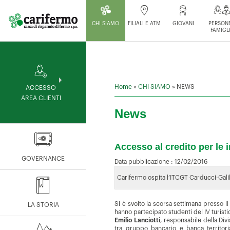
CHI SIAMO
FILIALI E ATM
GIOVANI
PERSONE
FAMIGL
Home
»
CHI SIAMO
»
NEWS
ACCESSO
AREA CLIENTI
News
Accesso al credito per le 
GOVERNANCE
Data pubblicazione :
12/02/2016
Carifermo ospita l’ITCGT Carducci-Gali
Si è svolto la scorsa settimana presso i
LA STORIA
hanno partecipato studenti del IV turisti
Emilio Lanciotti
, responsabile della Div
tra gruppo bancario e banca territori