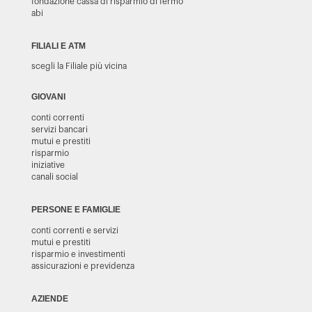
fondazione cassa di risparmio di fermo
abi
FILIALI E ATM
scegli la Filiale più vicina
GIOVANI
conti correnti
servizi bancari
mutui e prestiti
risparmio
iniziative
canali social
PERSONE E FAMIGLIE
conti correnti e servizi
mutui e prestiti
risparmio e investimenti
assicurazioni e previdenza
AZIENDE