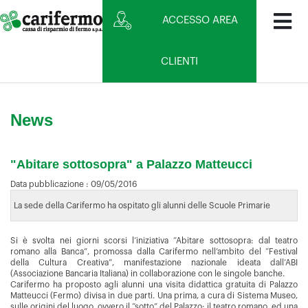
ACCESSO AREA
CLIENTI
News
"Abitare sottosopra" a Palazzo Matteucci
Data pubblicazione :
09/05/2016
La sede della Carifermo ha ospitato gli alunni delle Scuole Primarie
Si è svolta nei giorni scorsi l’iniziativa “Abitare sottosopra: dal teatro
romano alla Banca”, promossa dalla Carifermo nell’ambito del “Festival
della Cultura Creativa”, manifestazione nazionale ideata dall’ABI
(Associazione Bancaria Italiana) in collaborazione con le singole banche.
Carifermo ha proposto agli alunni una visita didattica gratuita di Palazzo
Matteucci (Fermo) divisa in due parti. Una prima, a cura di Sistema Museo,
sulle origini del luogo, ovvero il “sotto” del Palazzo: il teatro romano, ed una