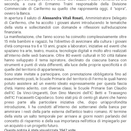
seconda, a cura di Ermanno Traini responsabile della Divisione
Commerciale di Carifermo su quello che rappresenta oggi, il “sopra”,
ovvero la Banca.
In apertura il saluto di
Alessandra Vitali Rosati,
Amministratore Delegato
di Carifermo, che ha accolto i giovani alunni introducendo le tematiche
della visita e sollecitandoli con domande e riflessioni sull’educazione
finanziaria.
La manifestazione, che l’anno scorso ha coinvolto complessivamente oltre
15 mila bambini e ragazzi, ha l’obiettivo di avvicinare alla cultura i giovani
d’età compresa tra 6 e 13 anni, grazie a laboratori, iniziative ed eventi che
spaziano tra arte, teatro, musica, tecnologie digitali e molto altro realizzati
all’interno delle sedi bancarie. Oltre 80 eventi culturali in 50 città italiane
hanno sviluppato il tema ispiratore, declinato da ciascuna banca con
strumenti e punti di vista differenti, alla luce delle proprie specificità e di
quelle del territorio di appartenenza.
Sono state invitate a partecipare, con prenotazione obbligatoria fino ad
esaurimento posti, le Scuole Primarie del territorio di Fermo le quali hanno
potuto assistere ad un evento ideato espressamente per questa fascia
d’età. Hanno aderito, con diverse classi, le Scuole Primarie San Claudio
dell’IC Da Vinci-Ungaretti, Don Dino Mancini dell’IC Betti e Tirassegno
dell’IC Fracassetti-Capodarco. Sono stati più di cento gli alunni che hanno
preso parte alla particolare iniziativa che, dopo un’approfondita
introduzione, li ha condotti all’interno dei sotterranei della banca per
ammirare i resti della parte esterna dell’antico teatro romano. Al termine
della visita un salto temporale per arrivare ai giorni nostri parlando del
concetto di risparmio e della sua importanza nell’ottica di impiegarlo per
un acquisto o un progetto futuro.
Questa notizia è stata visualizzata 3942 volte